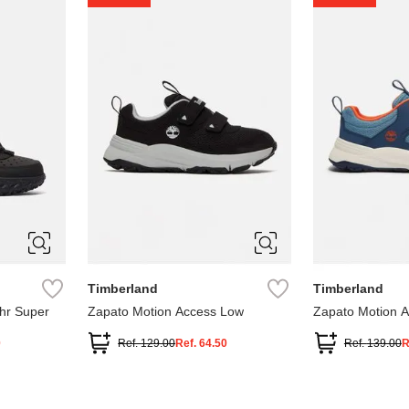
1
1.5
2
2.5
7
Timberland
Timberland
hr Super
Zapato Motion Access Low
Zapato Motion 
0
Ref.
129.00
Ref.
64.50
Ref.
139.00
R