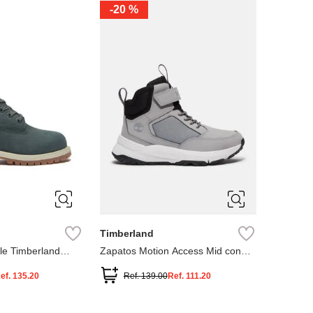
-
20 %
3
12.5
3
2
.5
1.5
1
13
2.5
1.5
13.5
Timberland
le Timberland
Zapatos Motion Access Mid con
cierre de velcro
ef.
135.20
Ref.
139.00
Ref.
111.20