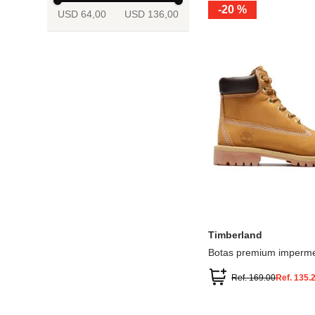
-
20 %
USD 64,00
USD 136,00
13.5
2
2.5
3
3.5
4
Mostrar 6 más
3.5
4
4.5
5
5.5
6
Timberland
Botas premium imperme
inch
Ref.
169.00
Ref.
135.