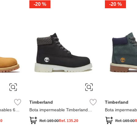
-
20 %
-
20 %
3
2
1
13
1
12.5
2.5
1.5
13.5
2
13
2
12.5
13.5
Timberland
Timberland
ables 6
Bota impermeable Timberland
Bota impermeab
Premium
Premium
20
Ref.
169.00
Ref.
135.20
Ref.
169.00
R