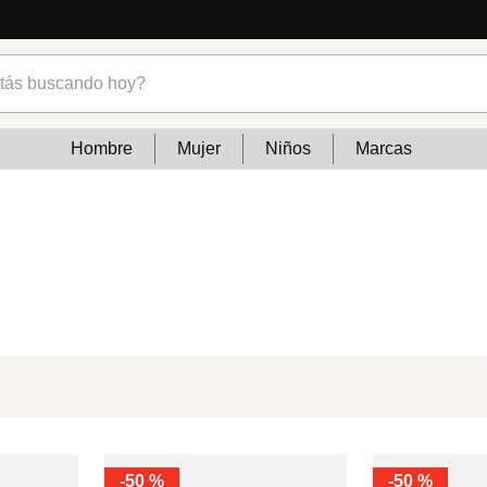
s buscando hoy?
Hombre
Mujer
Niños
Marcas
-
50 %
-
50 %