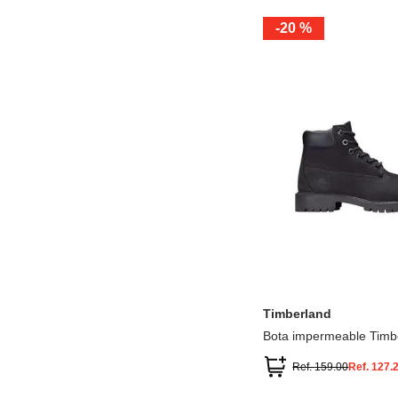
-
20 %
12.5
13.5
1.5
2.5
13
1
2
3
Timberland
Bota impermeable Timb
Premium
Ref.
159.00
Ref.
127.