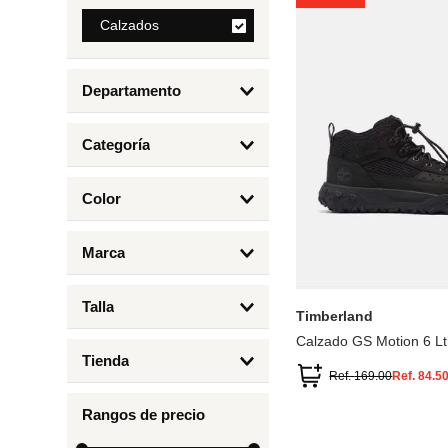
8
.
Calzados
mng
9
.
bandolera
Departamento
10
.
bimba lola
Calzados
Categoría
Botas y Botines
Color
Deportivos Urbanos
Amarillo
5
6.5
7
6
Marca
Arena
4.5
4
Timberland
Azul
Talla
Timberland
Negro
Calzado GS Motion 6 Lt
1
Tienda
1.5
Ref.
169.00
Ref.
84.5
Timberland
12.5
Rangos de precio
13