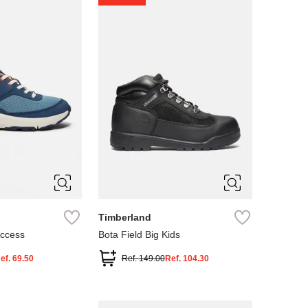
4
5
Timberland
Access
Bota Field Big Kids
ef.
69.50
Ref.
149.00
Ref.
104.30