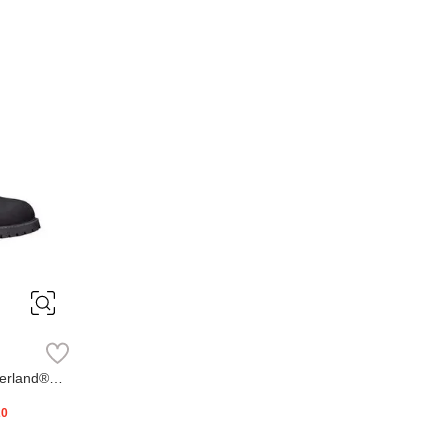
erland®
20