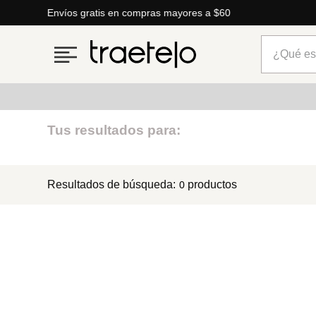
Envíos gratis en compras mayores a $60
¿Qué está
Términos más buscados
Tus resultados para:
1
.
timberland
Resultados de búsqueda:
productos
0
2
.
parfois
3
.
carteras
4
.
aldo
5
.
carteras parfois
6
.
springfield
7
.
mng