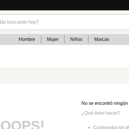
s buscando hoy?
Hombre
Mujer
Niños
Marcas
No se encontró ningún
¿Qué debo hacer?
OOPS!
Comprueba los té