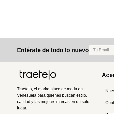
8
.
bolso
9
.
cartera
10
.
bimba lola
Entérate de todo lo nuevo
Acer
Traetelo, el marketplace de moda en
Nues
Venezuela para quienes buscan estilo,
calidad y las mejores marcas en un solo
Cont
lugar.