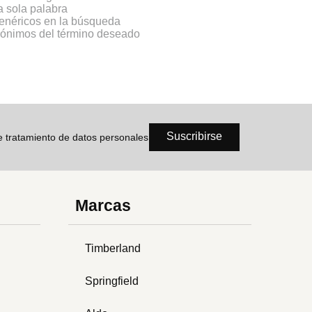
na sola palabra
genéricos en la búsqueda
inónimos del término deseado
Suscribirse
de tratamiento de datos personales
Marcas
Timberland
Springfield