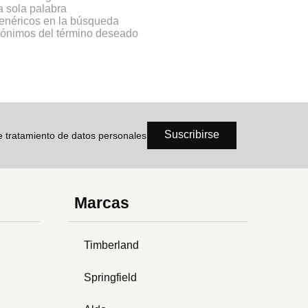
na sola palabra
genéricos en la búsqueda
inónimos del término deseado
Suscribirse
de tratamiento de datos personales
Marcas
Timberland
Springfield