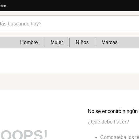
cias
s buscando hoy?
Hombre
Mujer
Niños
Marcas
No se encontró ningún
¿Qué debo hacer?
OOPS!
Comprueba los té