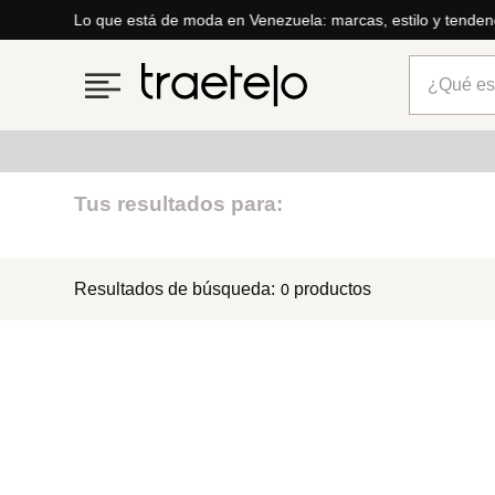
Lo que está de moda en Venezuela: marcas, estilo y tenden
¿Qué está
Términos más buscados
Tus resultados para:
1
.
timberland
Resultados de búsqueda:
productos
0
2
.
parfois
3
.
carteras
4
.
aldo
5
.
carteras parfois
6
.
springfield
7
.
cartera