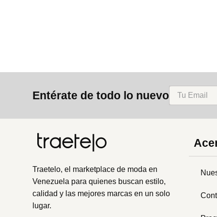
8
.
mng
9
.
bolso
10
.
bimba lola
Entérate de todo lo nuevo
Acer
Traetelo, el marketplace de moda en
Nues
Venezuela para quienes buscan estilo,
calidad y las mejores marcas en un solo
Cont
lugar.