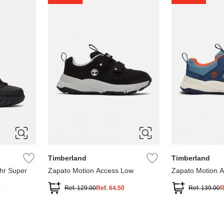
1
1.5
2
2.5
7
Timberland
Timberland
hr Super
Zapato Motion Access Low
Zapato Motion 
0
Ref.
129.00
Ref.
64.50
Ref.
139.00
R