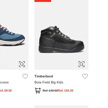
4
5
Timberland
Access
Bota Field Big Kids
ef.
69.50
Ref.
149.00
Ref.
104.30