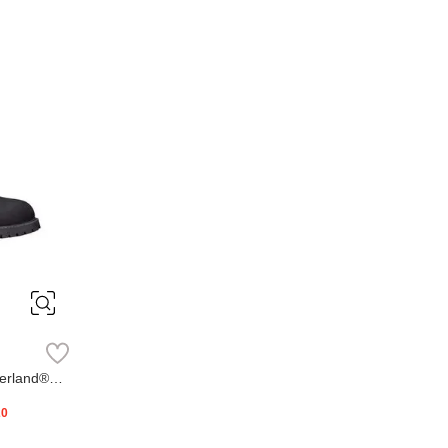
erland®
20