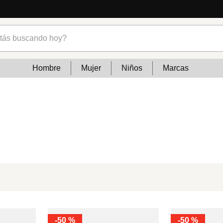
s buscando hoy?
Hombre
Mujer
Niños
Marcas
-
50 %
-
50 %