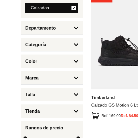
8
.
Calzados
mng
9
.
bolso
Departamento
10
.
bimba lola
Calzados
Categoría
Botas y Botines
Color
Deportivos Urbanos
Amarillo
5
6.5
7
6
Marca
Arena
4.5
4
Timberland
Azul
Talla
Timberland
Negro
Calzado GS Motion 6 Lt
1
Tienda
1.5
Ref.
169.00
Ref.
84.5
Timberland
12.5
Rangos de precio
13