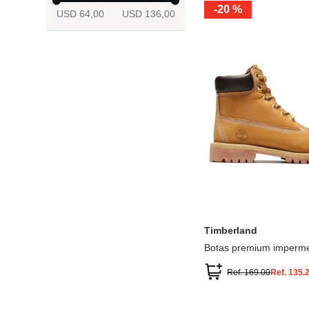
-
20 %
USD 64,00
USD 136,00
13.5
2
2.5
3
3.5
4
Mostrar 6 más
3.5
4
4.5
5
5.5
6
Timberland
Botas premium imperme
inch
Ref.
169.00
Ref.
135.