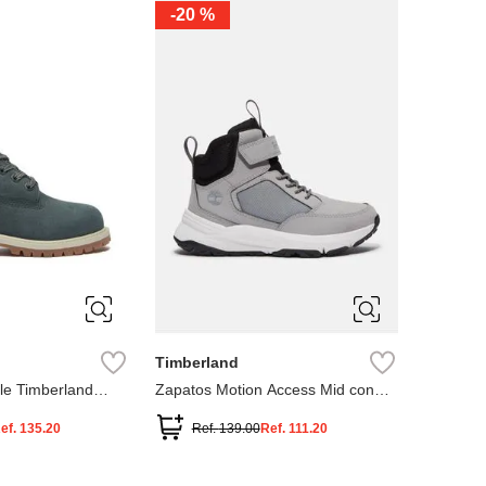
-
20 %
3
12.5
3
2
.5
1.5
1
13
2.5
1.5
13.5
Timberland
le Timberland
Zapatos Motion Access Mid con
cierre de velcro
ef.
135.20
Ref.
139.00
Ref.
111.20