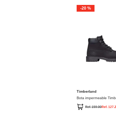
-
20 %
12.5
13.5
1.5
2.5
13
1
2
3
Timberland
Bota impermeable Timb
Premium
Ref.
159.00
Ref.
127.