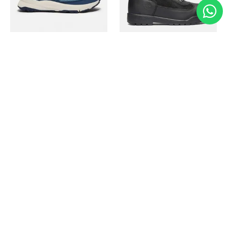
Timberland
Timberland
Zapato Motion Access
Bota Field Big Kids
Ref.
139.00
Ref.
69.50
Ref.
149.00
Ref.
104.30