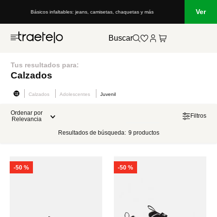
Ver
Básicos infaltables: jeans, camisetas, chaquetas y más
Buscar
Tus resultados para:
Calzados
Calzados
Adolescentes
Juvenil
Ordenar por
Filtros
Relevancia
Resultados de búsqueda:
9
productos
-
50 %
-
50 %