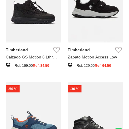
Timberland
Timberland
Calzado GS Motion 6 Lthr
Zapato Motion Access Low
Super
Ref.
169.00
Ref.
84.50
Ref.
129.00
Ref.
64.50
-
50 %
-
30 %