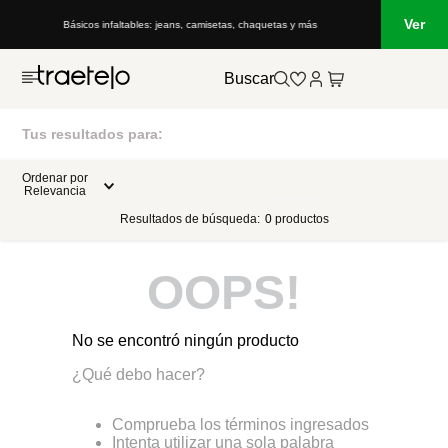
Ver
Básicos infaltables: jeans, camisetas, chaquetas y más
Buscar
Tus resultados para:
Ordenar por
Relevancia
Resultados de búsqueda:
0
productos
OOPS!
No se encontró ningún producto
¿Qué debo hacer?
Comprueba los términos ingresados
Intenta utilizar una sola palabra