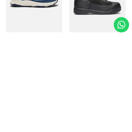
Timberland
Timberland
Zapato Motion Access
Bota Field Big Kids
Ref.
139.00
Ref.
69.50
Ref.
149.00
Ref.
104.30