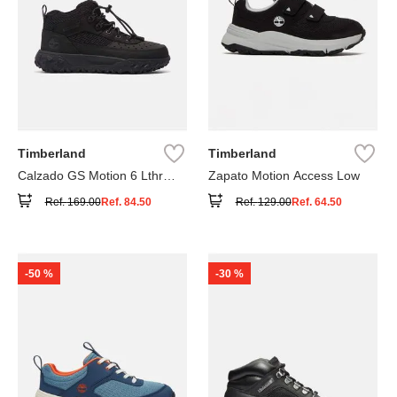
Timberland
Timberland
Calzado GS Motion 6 Lthr
Zapato Motion Access Low
Super
Ref.
169.00
Ref.
84.50
Ref.
129.00
Ref.
64.50
-
50 %
-
30 %