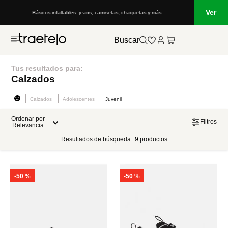
Ver
Básicos infaltables: jeans, camisetas, chaquetas y más
Buscar
Tus resultados para:
Calzados
Calzados
Adolescentes
Juvenil
Ordenar por
Filtros
Relevancia
Resultados de búsqueda:
9
productos
-
50 %
-
50 %