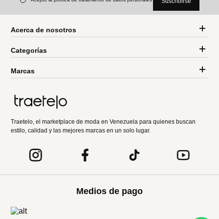
Calzado GS Motion 6 Lthr
Super
Ref.
169.00
Ref.
84.50
-
50 %
-
30 %
Timberland
Timberland
Zapato Motion Access
Bota Field Big Kids
Ref.
139.00
Ref.
69.50
Ref.
149.00
Ref.
104.30