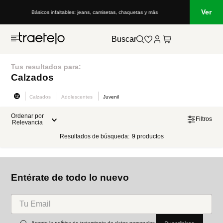
Ver
Básicos infaltables: jeans, camisetas, chaquetas y más
Buscar
Tus resultados para:
Calzados
Calzados
Adolescentes
Juvenil
Ordenar por
Filtros
Relevancia
Resultados de búsqueda:
9
productos
-
50 %
-
50 %
Timberland
Zapato Motion Access Low
Ref.
129.00
Ref.
64.50