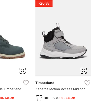
-
20 %
3
12.5
3
2
.5
1.5
1
13
2.5
1.5
13.5
Timberland
le Timberland
Zapatos Motion Access Mid con
cierre de velcro
ef.
135.20
Ref.
139.00
Ref.
111.20