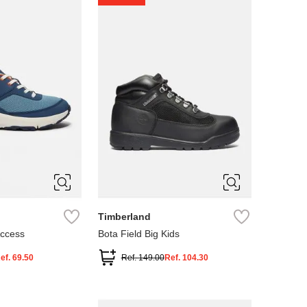
4
5
Timberland
Access
Bota Field Big Kids
ef.
69.50
Ref.
149.00
Ref.
104.30