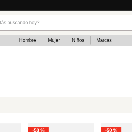
s buscando hoy?
Hombre
Mujer
Niños
Marcas
-
50 %
-
50 %