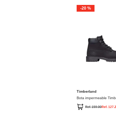
-
20 %
12.5
13.5
1.5
2.5
13
1
2
3
Timberland
Bota impermeable Timb
Premium
Ref.
159.00
Ref.
127.