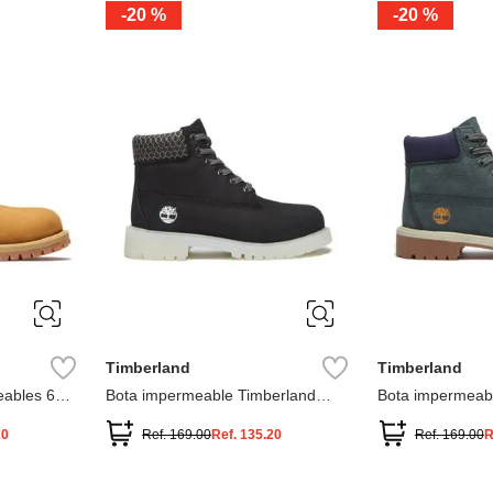
-
20 %
-
20 %
3
2
1
13
1
12.5
2.5
1.5
13.5
2
13
2
12.5
13.5
Timberland
Timberland
ables 6
Bota impermeable Timberland
Bota impermeab
Premium
Premium
20
Ref.
169.00
Ref.
135.20
Ref.
169.00
R