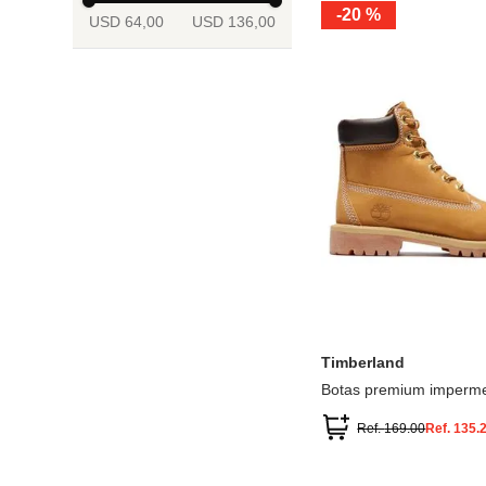
-
20 %
USD 64,00
USD 136,00
13.5
2
2.5
3
3.5
4
Mostrar 6 más
3.5
4
4.5
5
5.5
6
Timberland
Botas premium imperme
inch
Ref.
169.00
Ref.
135.