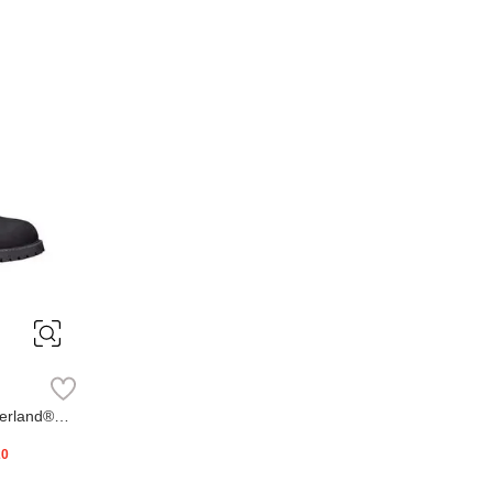
erland®
20