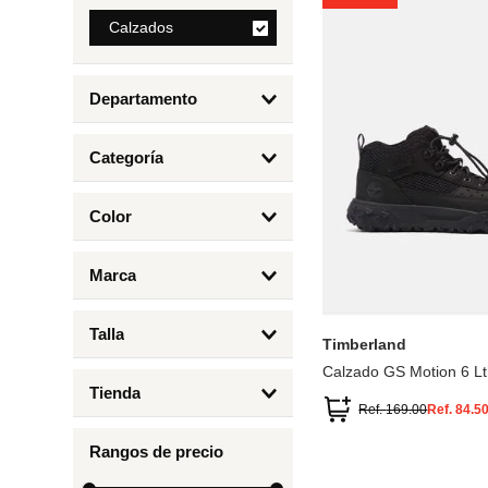
8
.
Calzados
cartera
9
.
bolso
Departamento
10
.
miniso
Calzados
Categoría
Botas y Botines
Color
Deportivos Urbanos
Amarillo
5
6.5
7
6
Marca
Arena
4.5
4
Timberland
Azul
Talla
Timberland
Negro
Calzado GS Motion 6 Lt
1
Tienda
1.5
Ref.
169.00
Ref.
84.5
Timberland
12.5
Rangos de precio
13