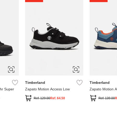
1
1.5
2
2.5
7
Timberland
Timberland
hr Super
Zapato Motion Access Low
Zapato Motion 
0
Ref.
129.00
Ref.
64.50
Ref.
139.00
R