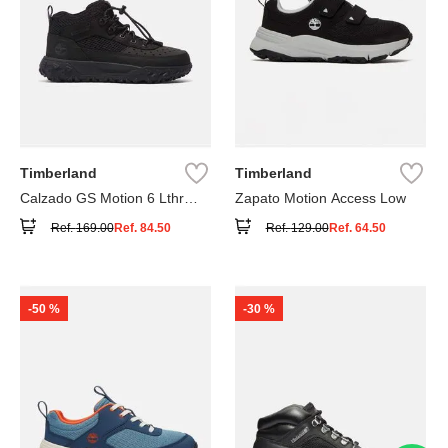
Timberland
Timberland
Calzado GS Motion 6 Lthr
Zapato Motion Access Low
Super
Ref.
169.00
Ref.
84.50
Ref.
129.00
Ref.
64.50
-
50 %
-
30 %