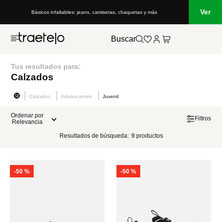
Ver
Básicos infaltables: jeans, camisetas, chaquetas y más
Buscar
Tus resultados para:
Calzados
Calzados
Adolescentes
Juvenil
Ordenar por
Filtros
Relevancia
Resultados de búsqueda:
9
productos
-
50 %
-
50 %