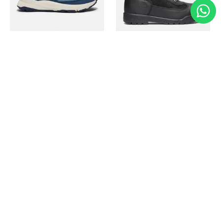
Timberland
Timberland
Zapato Motion Access
Bota Field Big Kids
Ref.
139.00
Ref.
69.50
Ref.
149.00
Ref.
104.30