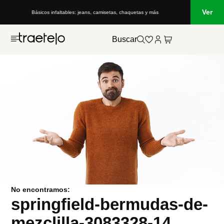
Ver
Básicos infaltables: jeans, camisetas, chaquetas y más
Buscar
No encontramos:
springfield-bermudas-de-
mezclilla-3083328-14