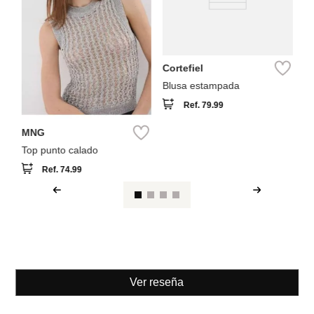
Cortefiel
Blusa estampada
Ref.
79.99
MNG
Top punto calado
Ref.
74.99
Ver reseña