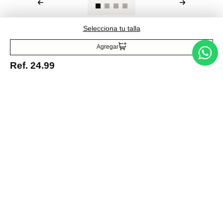
Selecciona tu talla
Agregar
Entérate de todo lo nuevo
Ref.
24.99
Acepto la política de tratamiento de datos personales
Suscribirse
Acerca de nosotros
Categorías
Marcas