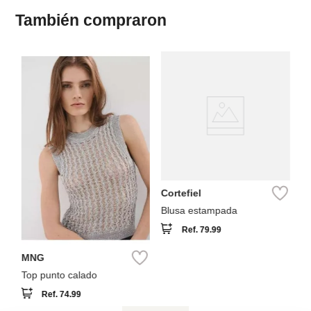
También compraron
NEW
M
To
Cortefiel
Blusa estampada
Ref.
79.99
MNG
Top punto calado
Ref.
74.99