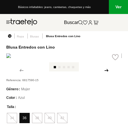
Ver
Básicos infaltables: jeans, camisetas, chaquetas y más
Buscar
Blusa Entredos con Lino
Ropa
Blusas
Blusa Entredos con Lino
Referencia
:
6817590-15
Mujer
Género
Azul
Color
Talla
34
36
38
40
42