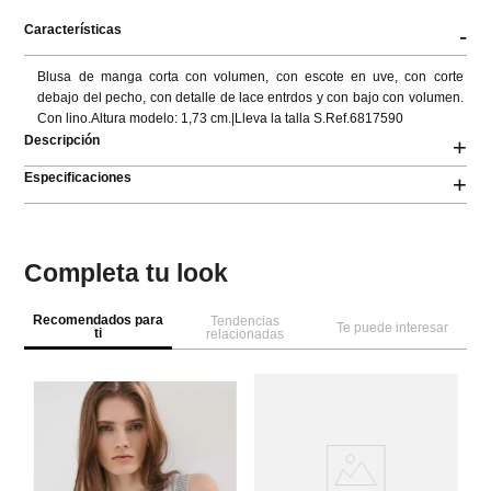
Características
-
Blusa de manga corta con volumen, con escote en uve, con corte 
debajo del pecho, con detalle de lace entrdos y con bajo con volumen. 
Con lino.Altura modelo: 1,73 cm.|Lleva la talla S.Ref.6817590
Descripción
+
Especificaciones
+
Completa tu look
Recomendados para
Tendencias
Te puede interesar
ti
relacionadas
NEW
M
To