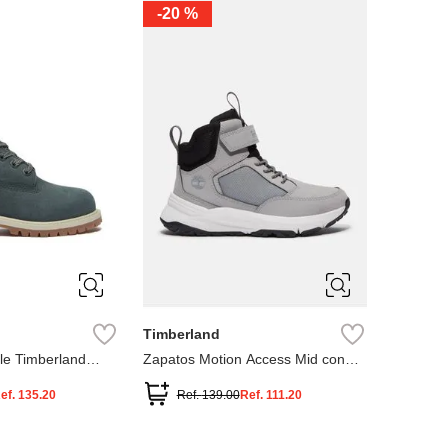
-
20 %
3
12.5
3
2
.5
1.5
1
13
2.5
1.5
13.5
Timberland
le Timberland
Zapatos Motion Access Mid con
cierre de velcro
ef.
135.20
Ref.
139.00
Ref.
111.20