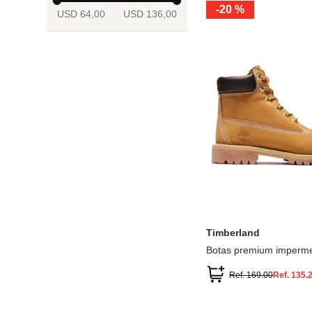
-
20 %
USD 64,00
USD 136,00
13.5
2
2.5
3
3.5
4
Mostrar 6 más
3.5
4
4.5
5
5.5
6
Timberland
Botas premium imperme
inch
Ref.
169.00
Ref.
135.