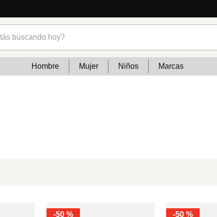
s buscando hoy?
Hombre
Mujer
Niños
Marcas
-
50 %
-
50 %