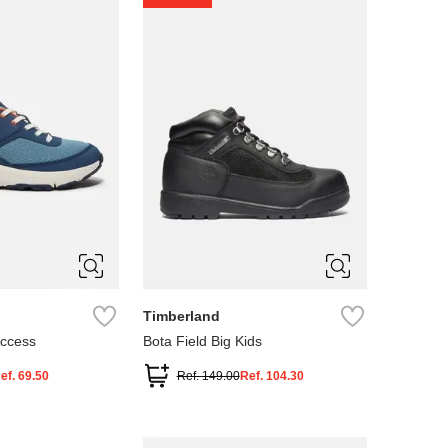
4
5
Timberland
Access
Bota Field Big Kids
ef.
69.50
Ref.
149.00
Ref.
104.30