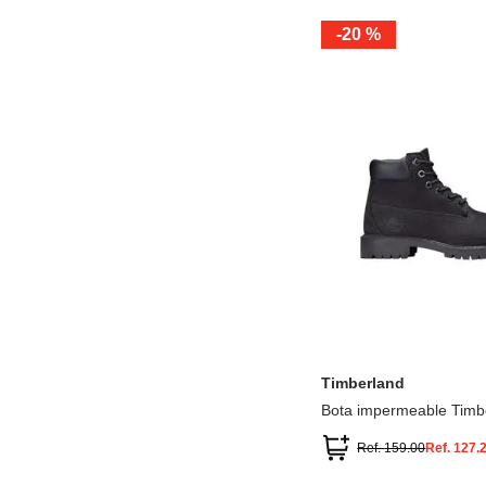
-
20 %
12.5
13.5
1.5
2.5
13
1
2
3
Timberland
Bota impermeable Timb
Premium
Ref.
159.00
Ref.
127.