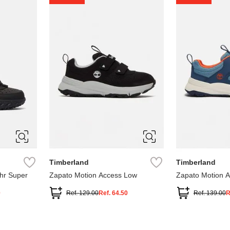
1
1.5
2
2.5
7
Timberland
Timberland
hr Super
Zapato Motion Access Low
Zapato Motion 
0
Ref.
129.00
Ref.
64.50
Ref.
139.00
R