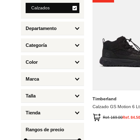
8
.
Calzados
bolso
9
.
cartera
Departamento
10
.
bimba lola
Calzados
Categoría
Botas y Botines
Color
Deportivos Urbanos
Amarillo
5
6.5
7
6
Marca
Arena
4.5
4
Timberland
Azul
Talla
Timberland
Negro
Calzado GS Motion 6 Lt
1
Tienda
1.5
Ref.
169.00
Ref.
84.5
Timberland
12.5
Rangos de precio
13