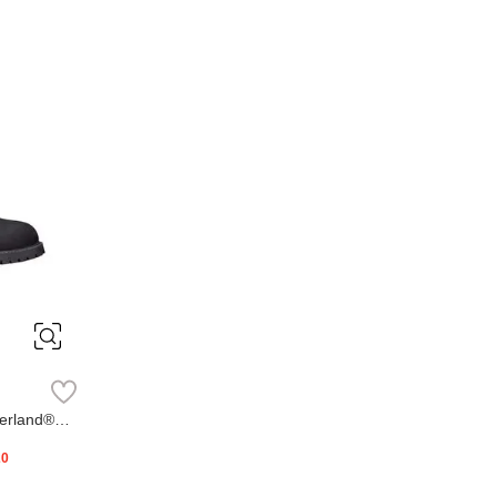
erland®
20