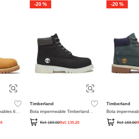
-
20 %
-
20 %
3
2
1
13
1
12.5
2.5
1.5
13.5
2
13
2
12.5
13.5
Timberland
Timberland
ables 6
Bota impermeable Timberland
Bota impermeab
Premium
Premium
20
Ref.
169.00
Ref.
135.20
Ref.
169.00
R