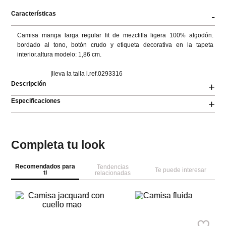
Características
-
Camisa manga larga regular fit de mezclilla ligera 100% algodón. 
bordado al tono, botón crudo y etiqueta decorativa en la tapeta 
interior.altura modelo: 1,86 cm.

                      |lleva la talla l.ref.0293316
Descripción
+
Especificaciones
+
Completa tu look
Recomendados para
Tendencias
Te puede interesar
ti
relacionadas
Parfois
Sp
Parfois
Camisa fluida
Ca