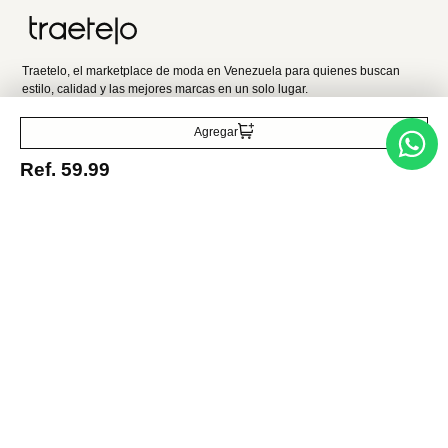
estilo, calidad y las mejores marcas en un solo lugar.
Agregar
Medios de pago
Ref.
59.99
© 2025 FUTURA ONLINE 24, C.A Todos los derechos reservados.
Tienda Virtual desarrollada por
Tecnología