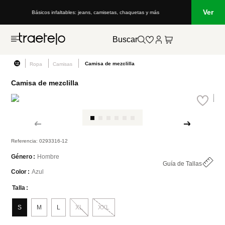
Ver
Básicos infaltables: jeans, camisetas, chaquetas y más
Buscar
Camisa de mezclilla
Ropa
Camisas
Camisa de mezclilla
Referencia
:
0293316-12
Hombre
Género
Guía de Tallas
Azul
Color
Talla
S
M
L
XL
XXL