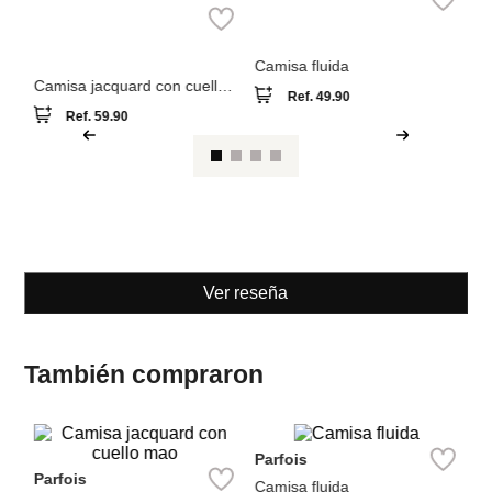
Camisa jacquard con cuello
Ref.
49.90
mao
Ref.
59.90
Ver reseña
También compraron
Parfois
Sp
Parfois
Camisa fluida
Ca
Camisa jacquard con cuello
Ref.
49.90
mao
Ref.
59.90