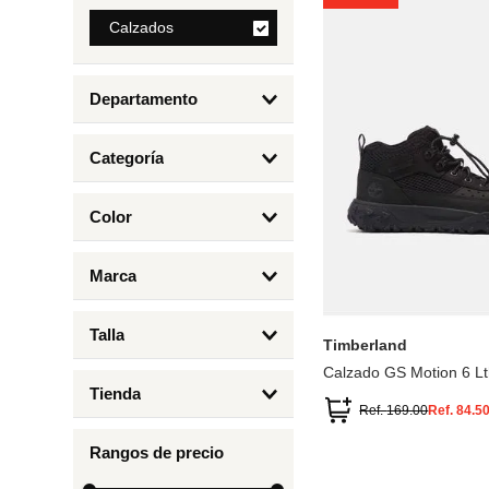
8
.
Calzados
cartera
9
.
bolso
Departamento
10
.
miniso
Calzados
Categoría
Botas y Botines
Color
Deportivos Urbanos
Amarillo
5
6.5
7
6
Marca
Arena
4.5
4
Timberland
Azul
Talla
Timberland
Negro
Calzado GS Motion 6 Lt
1
Tienda
1.5
Ref.
169.00
Ref.
84.5
Timberland
12.5
Rangos de precio
13