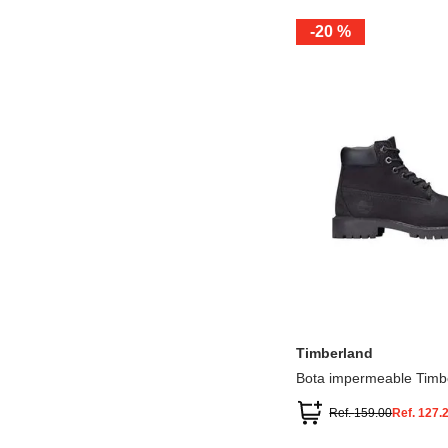
-
20 %
12.5
13.5
1.5
2.5
13
1
2
3
Timberland
Bota impermeable Timb
Premium
Ref.
159.00
Ref.
127.