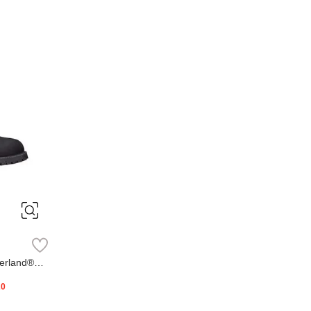
erland®
20