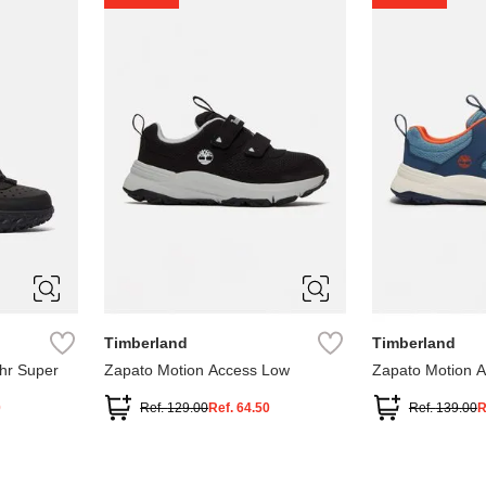
1
1.5
2
2.5
7
Timberland
Timberland
hr Super
Zapato Motion Access Low
Zapato Motion 
0
Ref.
129.00
Ref.
64.50
Ref.
139.00
R