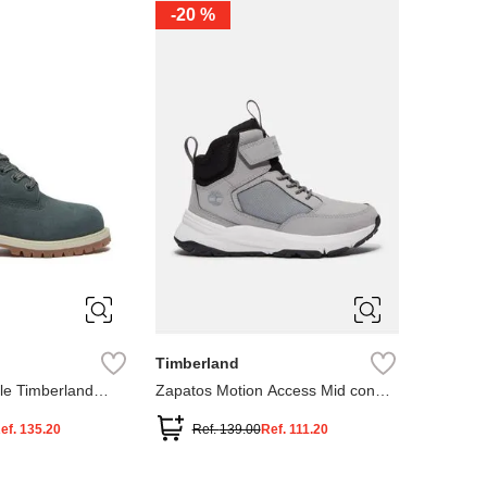
-
20 %
3
12.5
3
2
.5
1.5
1
13
2.5
1.5
13.5
Timberland
le Timberland
Zapatos Motion Access Mid con
cierre de velcro
ef.
135.20
Ref.
139.00
Ref.
111.20