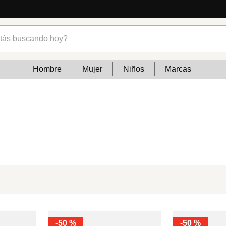
s buscando hoy?
Hombre
Mujer
Niños
Marcas
-
50 %
-
50 %