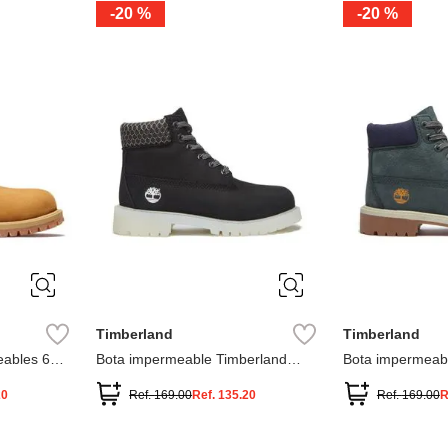
-
20 %
-
20 %
3
2
1
13
1
12.5
2.5
1.5
13.5
2
13
2
12.5
13.5
Timberland
Timberland
ables 6
Bota impermeable Timberland
Bota impermeab
Premium
Premium
20
Ref.
169.00
Ref.
135.20
Ref.
169.00
R