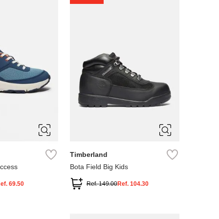
4
5
Timberland
Access
Bota Field Big Kids
ef.
69.50
Ref.
149.00
Ref.
104.30