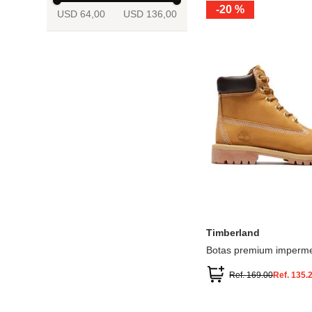
-
20 %
USD 64,00
USD 136,00
13.5
2
2.5
3
3.5
4
Mostrar 6 más
3.5
4
4.5
5
5.5
6
Timberland
Botas premium imperme
inch
Ref.
169.00
Ref.
135.