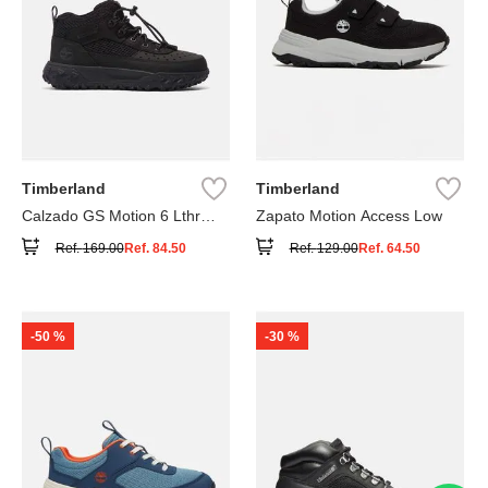
Timberland
Timberland
Calzado GS Motion 6 Lthr
Zapato Motion Access Low
Super
Ref.
169.00
Ref.
84.50
Ref.
129.00
Ref.
64.50
-
50 %
-
30 %