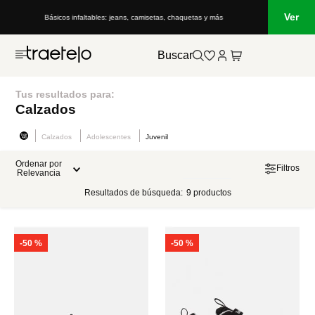
Ver
Básicos infaltables: jeans, camisetas, chaquetas y más
Buscar
Tus resultados para:
Calzados
Calzados
Adolescentes
Juvenil
Ordenar por
Filtros
Relevancia
Resultados de búsqueda:
9
productos
-
50 %
-
50 %