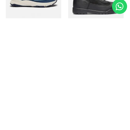
Timberland
Timberland
Zapato Motion Access
Bota Field Big Kids
Ref.
139.00
Ref.
69.50
Ref.
149.00
Ref.
104.30