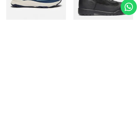
Timberland
Timberland
Zapato Motion Access
Bota Field Big Kids
Ref.
139.00
Ref.
69.50
Ref.
149.00
Ref.
104.30