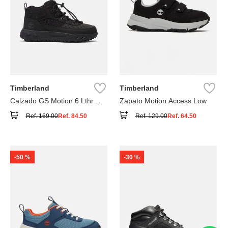
Timberland
Timberland
Calzado GS Motion 6 Lthr
Zapato Motion Access Low
Super
Ref.
169.00
Ref.
84.50
Ref.
129.00
Ref.
64.50
-
50 %
-
30 %