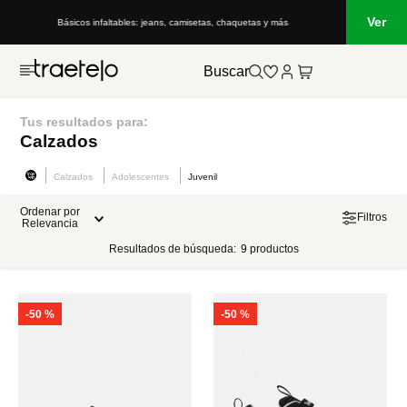
Ver
Básicos infaltables: jeans, camisetas, chaquetas y más
Buscar
Tus resultados para:
Calzados
Calzados
Adolescentes
Juvenil
Ordenar por
Filtros
Relevancia
Resultados de búsqueda:
9
productos
-
50 %
-
50 %