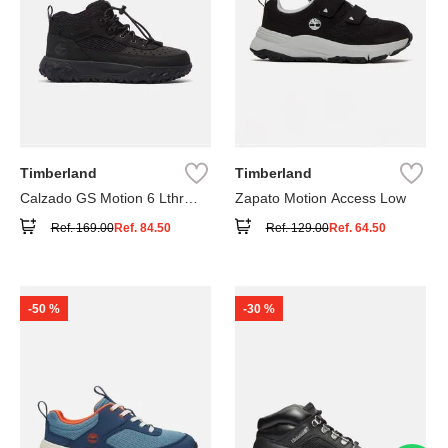
Timberland
Timberland
Calzado GS Motion 6 Lthr
Zapato Motion Access Low
Super
Ref.
169.00
Ref.
84.50
Ref.
129.00
Ref.
64.50
-
50 %
-
30 %