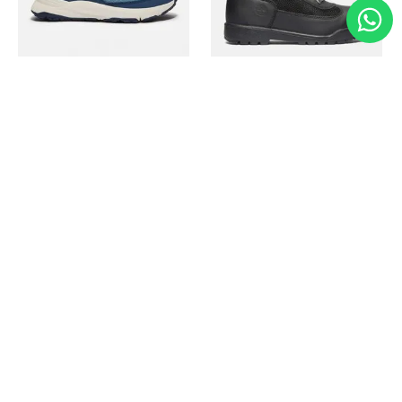
Timberland
Timberland
Zapato Motion Access
Bota Field Big Kids
Ref.
139.00
Ref.
69.50
Ref.
149.00
Ref.
104.30