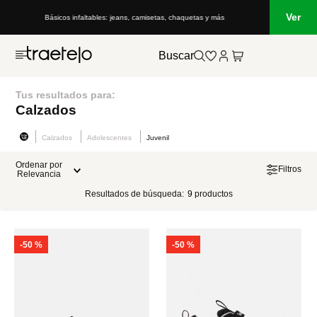
Ver
Básicos infaltables: jeans, camisetas, chaquetas y más
Buscar
Tus resultados para:
Calzados
Calzados
Adolescentes
Juvenil
Ordenar por
Filtros
Relevancia
Resultados de búsqueda:
9
productos
-
50 %
-
50 %