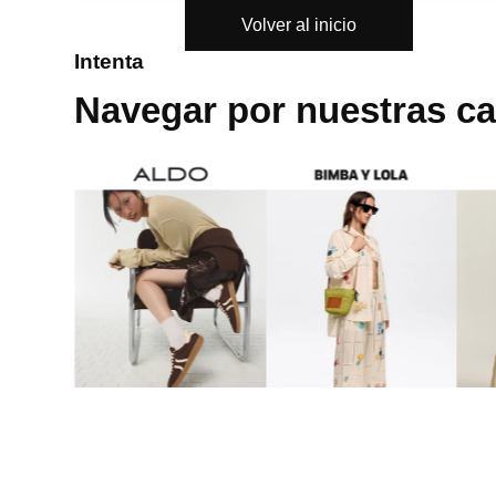
Volver al inicio
8
.
cartera
Intenta
9
.
bolso
Navegar por nuestras ca
10
.
miniso