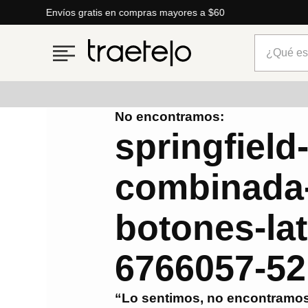
Envíos gratis en compras mayores a $60
¿Qué está
No encontramos:
Términos más buscados
springfield
1
.
timberland
combinada
2
.
parfois
3
.
carteras
botones-lat
4
.
aldo
5
.
carteras parfois
6766057-52
6
.
mng
“Lo sentimos, no encontramos
7
.
springfield