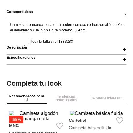
Características
-
Camiseta de manga corta de algodón con escrito horizontal "dusty" en 
el delantero y cuello rib.altura modelo: 1,79 cm.

                      |lleva la talla s.ref.1383283
Descripción
+
Especificaciones
+
Completa tu look
Recomendados para
Tendencias
Te puede interesar
ti
relacionadas
M
ga
Ca