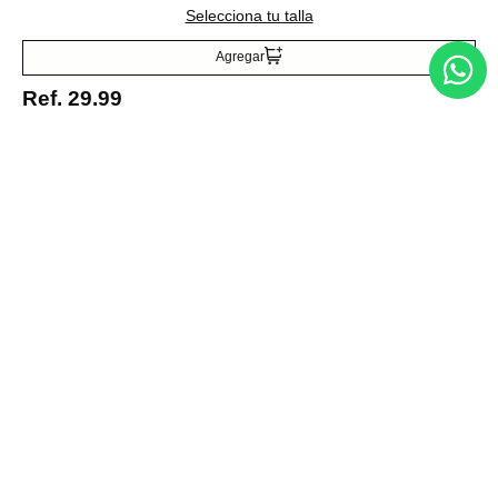
Selecciona tu talla
Agregar
Acepto la política de tratamiento de datos personales
Suscribirse
Ref.
29.99
Acerca de nosotros
Categorías
Marcas
Traetelo, el marketplace de moda en Venezuela para quienes buscan
estilo, calidad y las mejores marcas en un solo lugar.