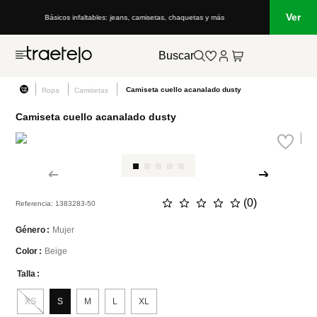
Ver
, camisetas, chaquetas y más
Lo que está de moda en Venezuela: marcas, e
Buscar
Camiseta cuello acanalado dusty
Ropa
Camisetas
Camiseta cuello acanalado dusty
☆
☆
☆
☆
☆
(
0
)
Referencia
:
1383283-50
Mujer
Género
Beige
Color
Talla
XS
S
M
L
XL