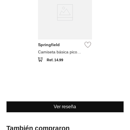
Springfield
Camiseta básica pico
algodón lycra
Ref.
14.99
Ver reseña
También compraron