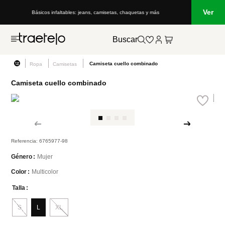
Ver
Básicos infaltables: jeans, camisetas, chaquetas y más
Buscar
Camiseta cuello combinado
Ropa
Camisetas
Camiseta cuello combinado
Referencia
:
6765977-98
Mujer
Género
Multicolor
Color
Talla
S
L
XL