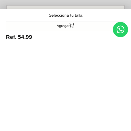
Selecciona tu talla
Acepto la política de tratamiento de datos personales
Suscribirse
Agregar
Ref.
54.99
Acerca de nosotros
Categorías
Marcas
Traetelo, el marketplace de moda en Venezuela para quienes buscan
estilo, calidad y las mejores marcas en un solo lugar.