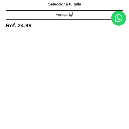
Selecciona tu talla
Agregar
Ref.
24.99
Entérate de todo lo nuevo
Acepto la política de tratamiento de datos personales
Suscribirse
Acerca de nosotros
Categorías
Marcas