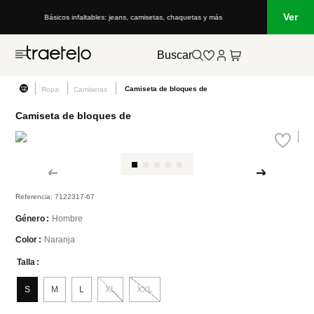
Ver
Básicos infaltables: jeans, camisetas, chaquetas y más
Buscar
Camiseta de bloques de
Ropa
Camisetas
Camiseta de bloques de
Referencia
:
7122317-67
Hombre
Género
Naranja
Color
Talla
S
M
L
XL
XXL