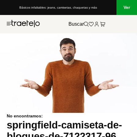
Ver
Básicos infaltables: jeans, camisetas, chaquetas y más
Buscar
No encontramos:
springfield-camiseta-de-
bloques-de-7122317-96