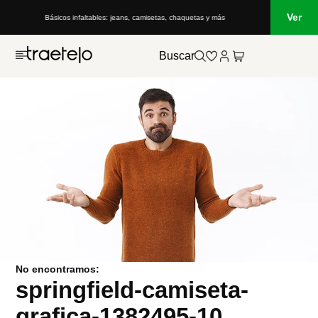
Ver
Básicos infaltables: jeans, camisetas, chaquetas y más
Buscar
No encontramos:
springfield-camiseta-
grafica-1382495-10