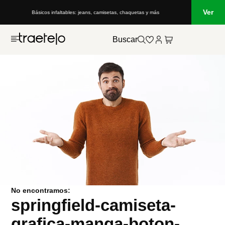
Ver
Básicos infaltables: jeans, camisetas, chaquetas y más
Buscar
No encontramos:
springfield-camiseta-
grafica-manga-boton-