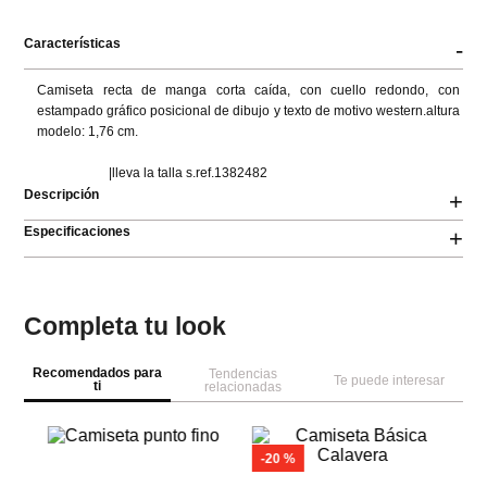
Características
-
Camiseta recta de manga corta caída, con cuello redondo, con 
estampado gráfico posicional de dibujo y texto de motivo western.altura 
modelo: 1,76 cm.

                      |lleva la talla s.ref.1382482
Descripción
+
Especificaciones
+
Completa tu look
Recomendados para
Tendencias
Te puede interesar
ti
relacionadas
Sp