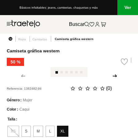
Ver
Básicos infaltables: jeans, camisetas, chaquetas y más
Buscar
Camiseta gráfica western
Ropa
Camisetas
Camiseta gráfica western
50 %
☆
☆
☆
☆
☆
(
0
)
Referencia
:
1382482-94
Mujer
Género
Caqui
Color
Talla
XS
S
M
L
XL