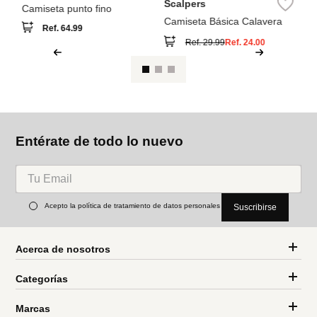
Sp
Ca
Tr
MNG
Scalpers
Camiseta punto fino
Camiseta Básica Calavera
Ref.
64.99
Ref.
29.99
Ref.
24.00
Entérate de todo lo nuevo