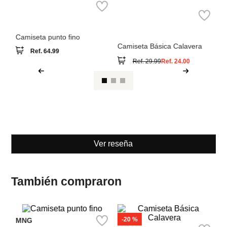
Ca
Tr
MNG
Scalpers
Camiseta punto fino
Camiseta Básica Calavera
Ref.
64.99
Ref.
29.99
Ref.
24.00
Ver reseña
También compraron