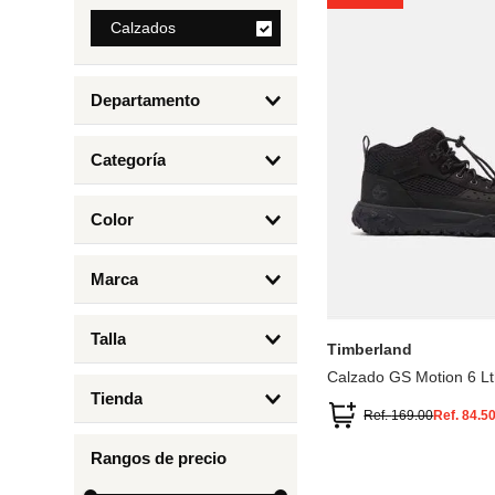
8
.
Calzados
mng
9
.
bolso
Departamento
10
.
bimba lola
Calzados
Categoría
Botas y Botines
Color
Deportivos Urbanos
Amarillo
5
6.5
7
6
Marca
Arena
4.5
4
Timberland
Azul
Talla
Timberland
Negro
Calzado GS Motion 6 Lt
1
Tienda
1.5
Ref.
169.00
Ref.
84.5
Timberland
12.5
Rangos de precio
13