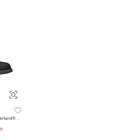
erland®
20