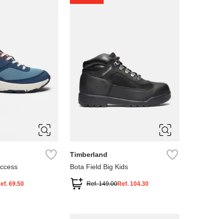
4
5
Timberland
Access
Bota Field Big Kids
ef.
69.50
Ref.
149.00
Ref.
104.30