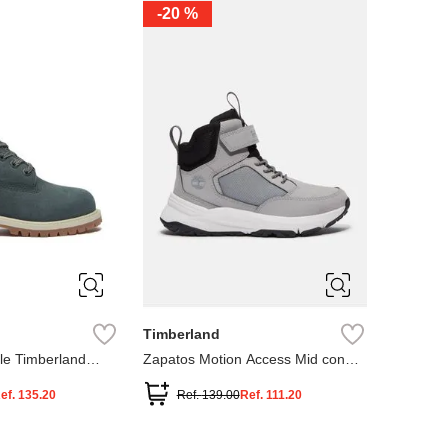
-
20 %
3
12.5
3
2
.5
1.5
1
13
2.5
1.5
13.5
Timberland
le Timberland
Zapatos Motion Access Mid con
cierre de velcro
ef.
135.20
Ref.
139.00
Ref.
111.20