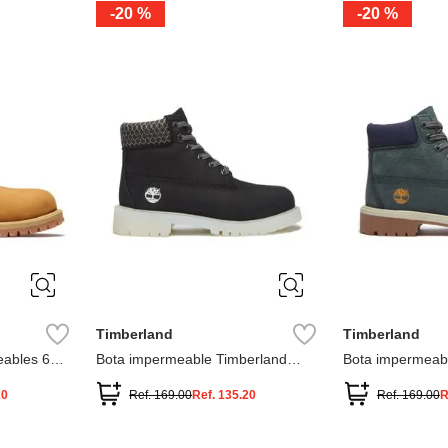
-
20 %
-
20 %
3
2
1
13
1
12.5
2.5
1.5
13.5
2
13
2
12.5
13.5
Timberland
Timberland
ables 6
Bota impermeable Timberland
Bota impermeab
Premium
Premium
20
Ref.
169.00
Ref.
135.20
Ref.
169.00
R