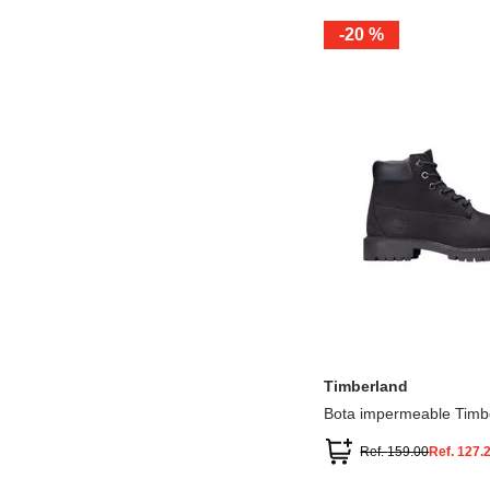
-
20 %
12.5
13.5
1.5
2.5
13
1
2
3
Timberland
Bota impermeable Timb
Premium
Ref.
159.00
Ref.
127.