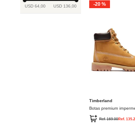
-
20 %
USD 64,00
USD 136,00
13.5
2
2.5
3
3.5
4
Mostrar 6 más
3.5
4
4.5
5
5.5
6
Timberland
Botas premium imperme
inch
Ref.
169.00
Ref.
135.