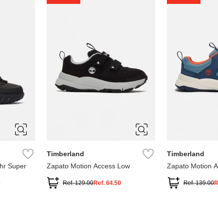
1
1.5
2
2.5
7
Timberland
Timberland
hr Super
Zapato Motion Access Low
Zapato Motion 
0
Ref.
129.00
Ref.
64.50
Ref.
139.00
R