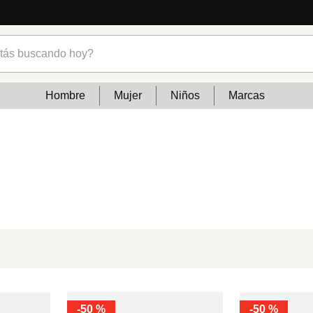
s buscando hoy?
Hombre
Mujer
Niños
Marcas
-
50 %
-
50 %