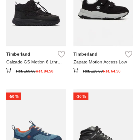
Timberland
Timberland
Calzado GS Motion 6 Lthr
Zapato Motion Access Low
Super
Ref.
169.00
Ref.
84.50
Ref.
129.00
Ref.
64.50
-
50 %
-
30 %