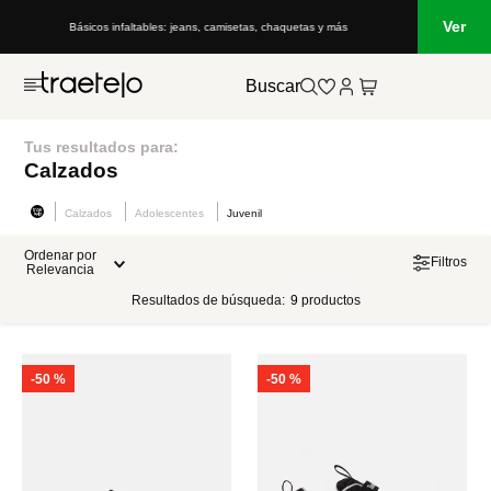
Ver
Básicos infaltables: jeans, camisetas, chaquetas y más
Buscar
Tus resultados para:
Calzados
Calzados
Adolescentes
Juvenil
Ordenar por
Filtros
Relevancia
Resultados de búsqueda:
9
productos
-
50 %
-
50 %