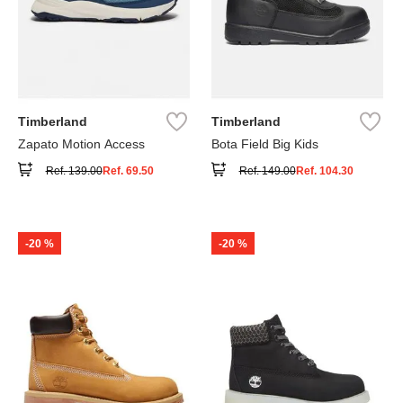
Timberland
Timberland
Zapato Motion Access
Bota Field Big Kids
Ref.
139.00
Ref.
69.50
Ref.
149.00
Ref.
104.30
-
20 %
-
20 %