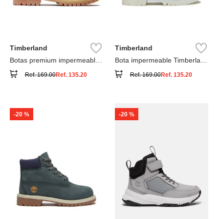
Timberland
Timberland
Botas premium impermeables
Bota impermeable Timberland
6 inch
Premium
Ref.
169.00
Ref.
135.20
Ref.
169.00
Ref.
135.20
-
20 %
-
20 %