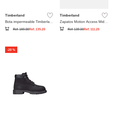
Timberland
Timberland
Bota impermeable Timberland
Zapatos Motion Access Mid
Premium
con cierre de velcro
Ref.
169.00
Ref.
135.20
Ref.
139.00
Ref.
111.20
-
20 %