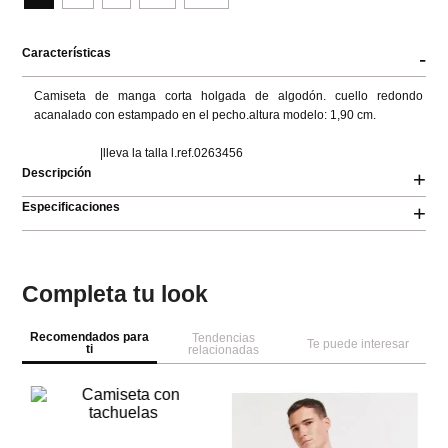
Características
-
Camiseta de manga corta holgada de algodón. cuello redondo 
acanalado con estampado en el pecho.altura modelo: 1,90 cm.

                      |lleva la talla l.ref.0263456
Descripción
+
Especificaciones
+
Completa tu look
Recomendados para
Tendencias
Te puede interesar
ti
relacionadas
NEW
NEW
Co
da
Ca