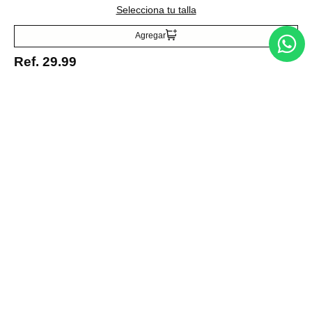
Selecciona tu talla
Ref.
29.99
Agregar
Ref.
29.99
Entérate de todo lo nuevo
Acepto la política de tratamiento de datos personales
Suscribirse
Acerca de nosotros
Categorías
Marcas