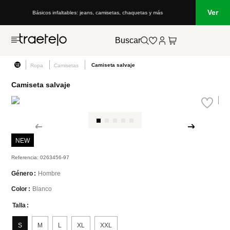
Ver
Básicos infaltables: jeans, camisetas, chaquetas y más
Buscar
Camiseta salvaje
Ropa
Camisetas
Camiseta salvaje
NEW
Referencia
:
0263456-97
Hombre
Género
Blanco
Color
Talla
S
M
L
XL
XXL