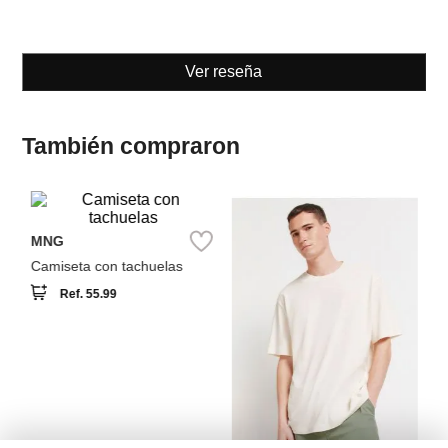
También compraron
NEW
NEW
Co
da
Ca
MNG
Camiseta con tachuelas
Ref.
55.99
Springfield
Camiseta textura