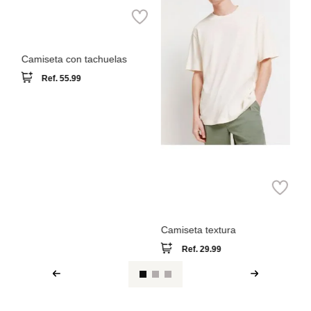
MNG
Camiseta con tachuelas
Ref.
55.99
Springfield
Camiseta textura
Ref.
29.99
Ver reseña