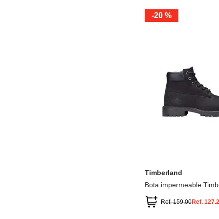
-
20 %
12.5
13.5
1.5
2.5
13
1
2
3
Timberland
Bota impermeable Timb
Premium
Ref.
159.00
Ref.
127.