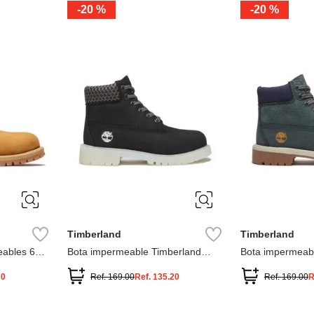
-
20 %
-
20 %
3
2
1
13
1
12.5
2.5
1.5
13.5
2
13
2
12.5
13.5
Timberland
Timberland
ables 6
Bota impermeable Timberland
Bota impermeab
Premium
Premium
20
Ref.
169.00
Ref.
135.20
Ref.
169.00
R