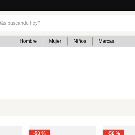
s buscando hoy?
Hombre
Mujer
Niños
Marcas
-
50 %
-
50 %