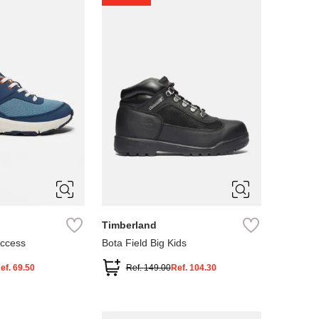
4
5
Timberland
Access
Bota Field Big Kids
ef.
69.50
Ref.
149.00
Ref.
104.30