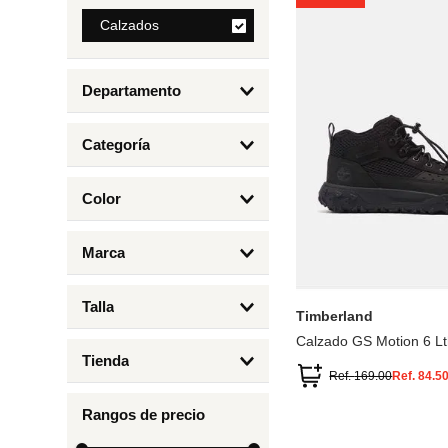
8
.
Calzados
mng
9
.
bolso
Departamento
10
.
bimba lola
Calzados
Categoría
Botas y Botines
Color
Deportivos Urbanos
Amarillo
5
6.5
7
6
Marca
Arena
4.5
4
Timberland
Azul
Talla
Timberland
Negro
Calzado GS Motion 6 Lt
1
Tienda
1.5
Ref.
169.00
Ref.
84.5
Timberland
12.5
Rangos de precio
13