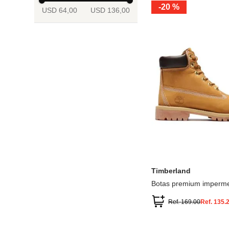
-
20 %
USD 64,00
USD 136,00
13.5
2
2.5
3
3.5
4
Mostrar 6 más
3.5
4
4.5
5
5.5
6
Timberland
Botas premium imperme
inch
Ref.
169.00
Ref.
135.