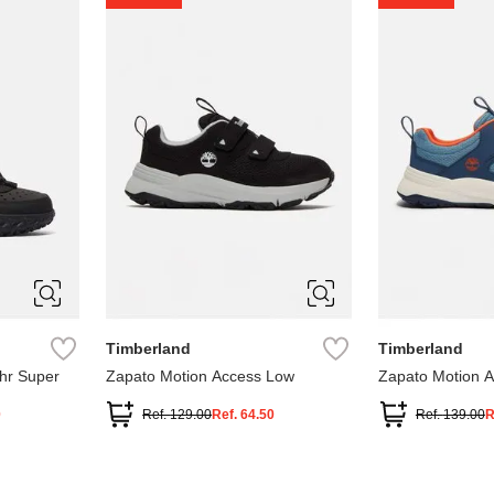
1
1.5
2
2.5
7
Timberland
Timberland
hr Super
Zapato Motion Access Low
Zapato Motion 
0
Ref.
129.00
Ref.
64.50
Ref.
139.00
R