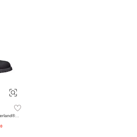
erland®
20