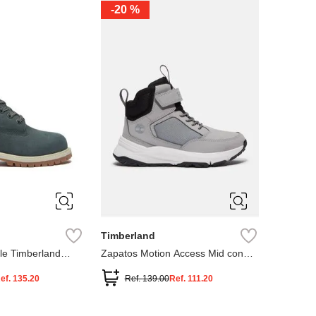
-
20 %
3
12.5
3
2
.5
1.5
1
13
2.5
1.5
13.5
Timberland
le Timberland
Zapatos Motion Access Mid con
cierre de velcro
ef.
135.20
Ref.
139.00
Ref.
111.20