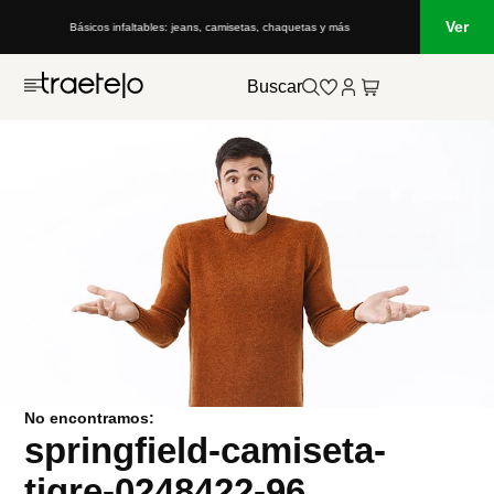
Ver
Básicos infaltables: jeans, camisetas, chaquetas y más
Buscar
No encontramos:
springfield-camiseta-
tigre-0248422-96