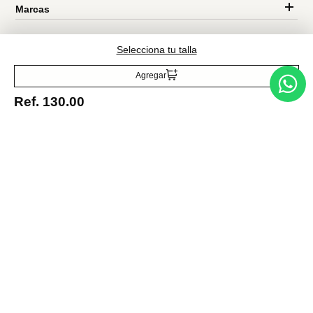
Traetelo, el marketplace de moda en Venezuela para quienes buscan
estilo, calidad y las mejores marcas en un solo lugar.
Selecciona tu talla
Agregar
Ref.
130.00
Medios de pago
© 2025 FUTURA ONLINE 24, C.A Todos los derechos reservados.
Tienda Virtual desarrollada por
Tecnología