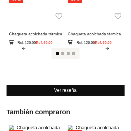
Sp
Springfield
Springfield
Ch
ef
Chaqueta acolchada térmica
Chaqueta acolchada térmica
Ref.
120.00
Ref.
60.00
Ref.
120.00
Ref.
60.00
Ver reseña
También compraron
-
50 %
-
50 %
Sp
Springfield
Springfield
Ch
ef
Chaqueta acolchada térmica
Chaqueta acolchada térmica