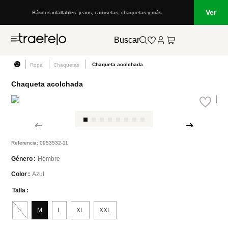
Ver
Básicos infaltables: jeans, camisetas, chaquetas y más
Buscar
Chaqueta acolchada
Ropa
Chaquetas
Chaqueta acolchada
Referencia
:
0953532-11
Hombre
Género
Azul
Color
Talla
S
M
L
XL
XXL