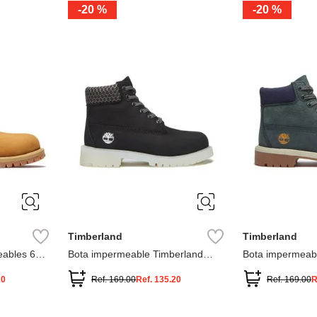
-
20 %
-
20 %
3
2
1
13
1
12.5
2.5
1.5
13.5
2
13
2
12.5
13.5
Timberland
Timberland
ables 6
Bota impermeable Timberland
Bota impermeab
Premium
Premium
20
Ref.
169.00
Ref.
135.20
Ref.
169.00
R