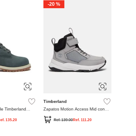
-
20 %
3
12.5
3
2
.5
1.5
1
13
2.5
1.5
13.5
Timberland
le Timberland
Zapatos Motion Access Mid con
cierre de velcro
ef.
135.20
Ref.
139.00
Ref.
111.20