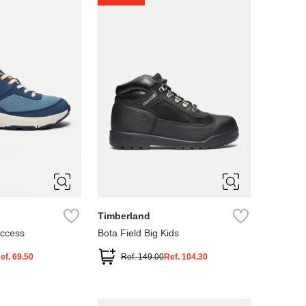
4
5
Timberland
Access
Bota Field Big Kids
ef.
69.50
Ref.
149.00
Ref.
104.30