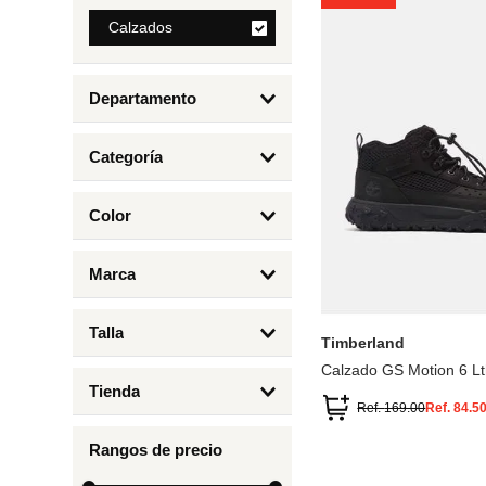
8
.
Calzados
mng
9
.
bandolera
Departamento
10
.
bimba lola
Calzados
Categoría
Botas y Botines
Color
Deportivos Urbanos
Amarillo
5
6.5
7
6
Marca
Arena
4.5
4
Timberland
Azul
Talla
Timberland
Negro
Calzado GS Motion 6 Lt
1
Tienda
1.5
Ref.
169.00
Ref.
84.5
Timberland
12.5
Rangos de precio
13