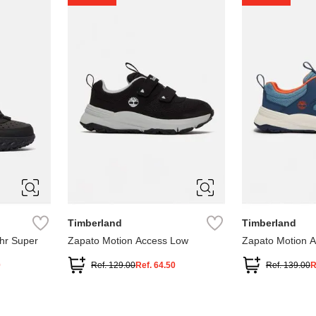
1
1.5
2
2.5
7
Timberland
Timberland
hr Super
Zapato Motion Access Low
Zapato Motion 
0
Ref.
129.00
Ref.
64.50
Ref.
139.00
R