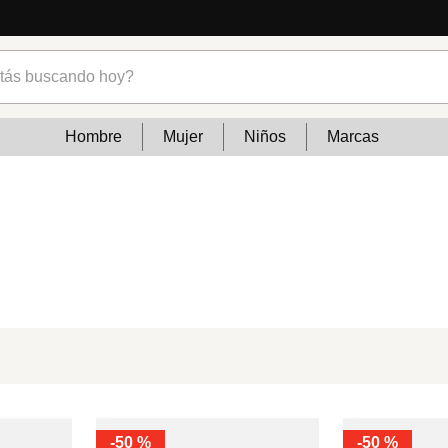
s buscando hoy?
Hombre
Mujer
Niños
Marcas
-
50 %
-
50 %