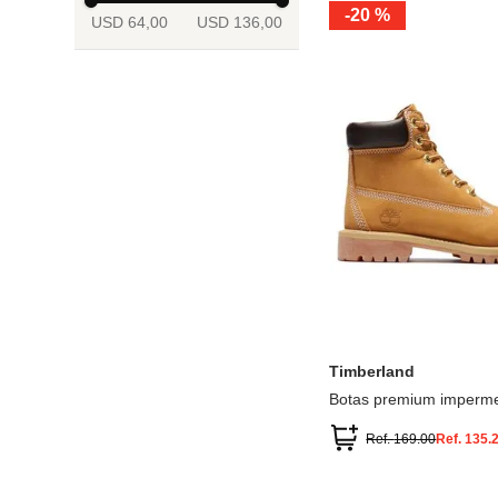
-
20 %
USD 64,00
USD 136,00
13.5
2
2.5
3
3.5
4
Mostrar 6 más
3.5
4
4.5
5
5.5
6
Timberland
Botas premium imperme
inch
Ref.
169.00
Ref.
135.