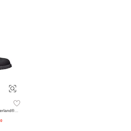
erland®
20