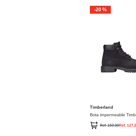
-
20 %
12.5
13.5
1.5
2.5
13
1
2
3
Timberland
Bota impermeable Timb
Premium
Ref.
159.00
Ref.
127.