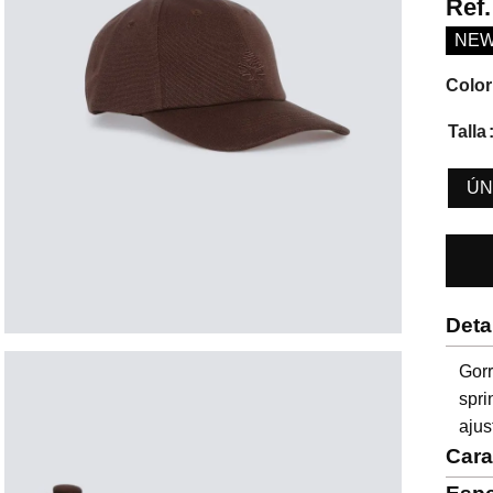
Ref
NE
Color
Talla
ÚN
Deta
Gor
spri
ajus
Cara