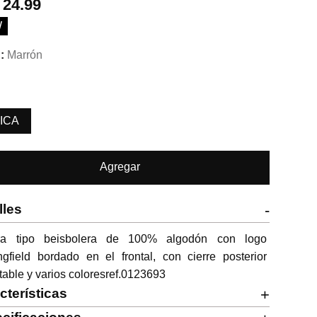
.
24.99
W
Marrón
ICA
Agregar
lles
-
ra tipo beisbolera de 100% algodón con logo 
ngfield bordado en el frontal, con cierre posterior 
table y varios coloresref.0123693
cterísticas
+