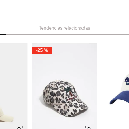
Tendencias relacionadas
-
30 %
-
30 %