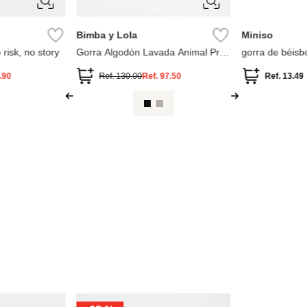
ÚNICA
ÚNICA
Timberland
Timberland
rdada enjoy
Gorra de béisbol de lona
Gorra De Pan
Soundview
Ref.
74.90
Ref.
52.43
Ref.
39.90