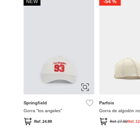
ÚNICA
ÚNICA
Timberland
Miniso
Gorra de béisbol Timberland
Gorra de béisbol bo
Cooper Hill
surfing dog
Ref.
44.90
Ref.
11.49