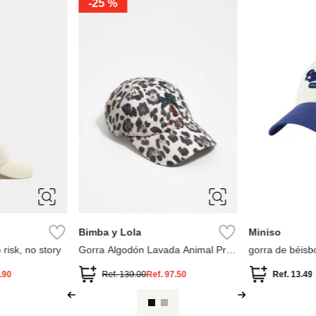
-
30 %
-
30 %
ÚNICA
ÚNICA
Timberland
Timberland
rdada enjoy
Gorra de béisbol de lona
Gorra De Pan
Soundview
Ref.
74.90
Ref.
52.43
Ref.
39.90