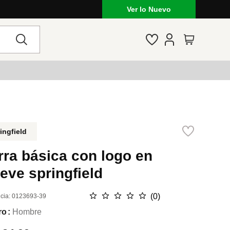
da: jeans, vestidos, calzados y mucho más
Ver lo Nuevo
ingfield
ra básica con logo en
ieve springfield
☆
☆
☆
☆
☆
(
0
)
cia
:
0123693-39
ro
Hombre