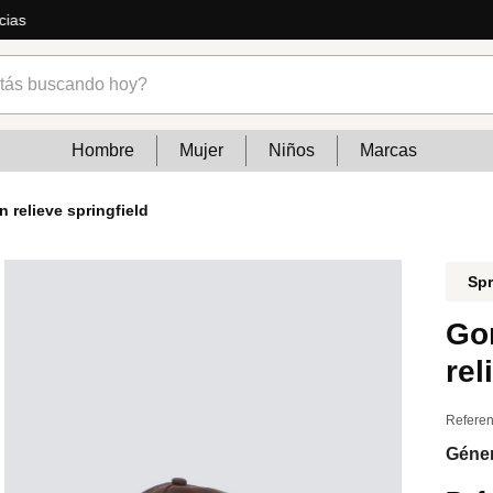
Outfits de tempora
s buscando hoy?
Hombre
Mujer
Niños
Marcas
 relieve springfield
Spr
Gor
rel
Referen
Géne