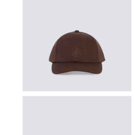
8
.
mng
9
.
bolso
10
.
bimba lola