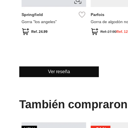
ÚNICA
ÚNICA
Timberland
Miniso
Gorra de béisbol Timberland
Gorra de béisbol bo
Cooper Hill
surfing dog
Ref.
44.90
Ref.
11.49
Ver reseña
También compraron