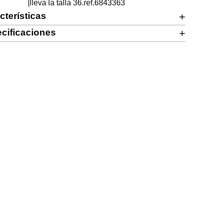
                      |lleva la talla 36.ref.6843363
cterísticas
+
cificaciones
+