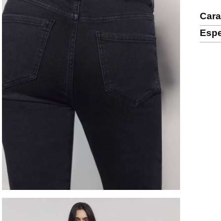
Cara
Espe