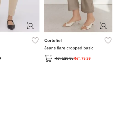
40
42
36
38
40
42
44
46
Cortefiel
Jeans flare cropped basic
0
Ref.
129.99
Ref.
79.99