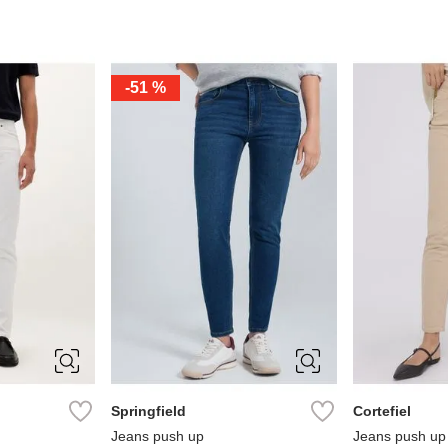
-
51 %
44
34
36
38
40
36
38
44
46
44
Springfield
Cortefiel
Jeans push up
Jeans push up