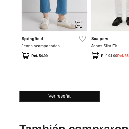
34
36
38
40
38
40
42
42
44
46
46
48
50
Springfield
Scalpers
Jeans acampanados
Jeans Slim Fit
Ref.
54.99
Ref.
94.99
Ref.
85
Ver reseña
También compraron