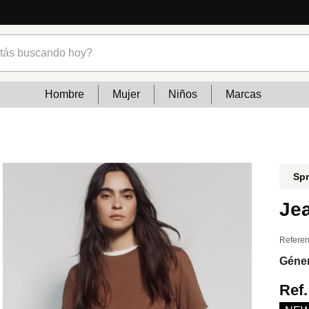
ncias
s buscando hoy?
Hombre
Mujer
Niños
Marcas
Spr
Je
Referen
Géne
Ref