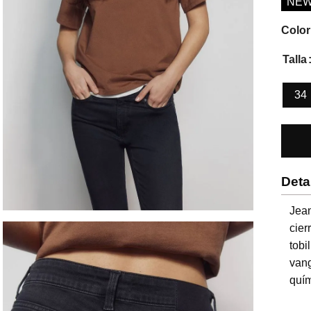
NE
Color
Talla
34
Deta
Jean
cier
tobi
van
quím