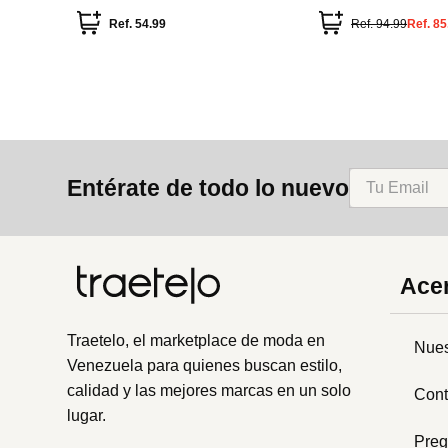
Ref.
54.99
Ref.
94.99
Ref.
85
Entérate de todo lo nuevo
Acer
Traetelo, el marketplace de moda en
Nues
Venezuela para quienes buscan estilo,
calidad y las mejores marcas en un solo
Cont
lugar.
Preg