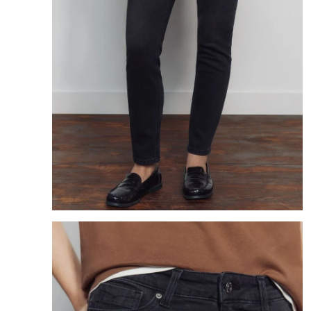
8
.
mng
9
.
bolso
10
.
bimba lola