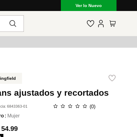
Ver lo Nuevo
ingfield
ans ajustados y recortados
☆
☆
☆
☆
☆
(
0
)
cia
:
6843363-01
ro
Mujer
.
54.99