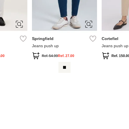
44
34
36
38
40
36
38
44
46
44
Springfield
Cortefiel
Jeans push up
Jeans push up
.00
Ref.
54.99
Ref.
27.00
Ref.
150.0