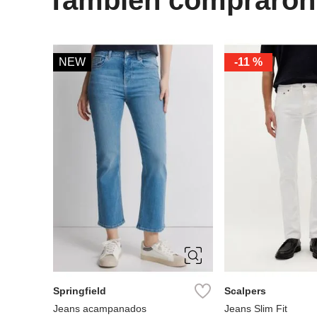
NEW
-
11 %
34
36
38
40
38
40
42
42
44
46
46
48
50
Springfield
Scalpers
Jeans acampanados
Jeans Slim Fit