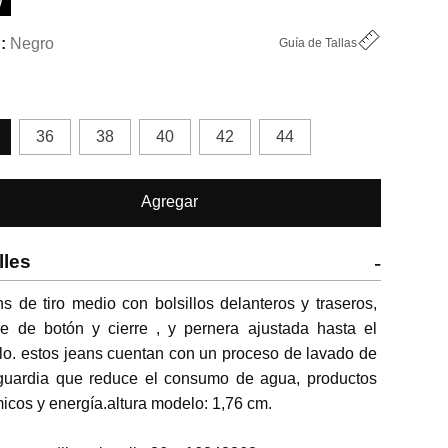
W
Negro
Guía de Tallas
36
38
40
42
44
Agregar
lles
-
s de tiro medio con bolsillos delanteros y traseros, 
re de botón y cierre , y pernera ajustada hasta el 
llo. estos jeans cuentan con un proceso de lavado de 
guardia que reduce el consumo de agua, productos 
icos y energía.altura modelo: 1,76 cm.
