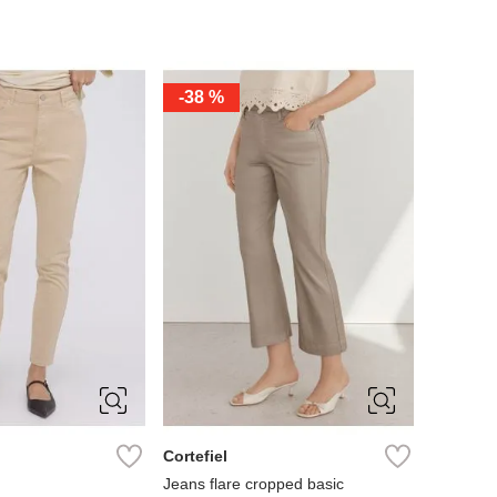
-
38 %
40
42
36
38
40
42
44
46
Cortefiel
Jeans flare cropped basic