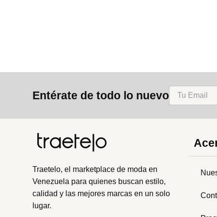
8
.
mng
9
.
bolso
10
.
bimba lola
Entérate de todo lo nuevo
Acer
Traetelo, el marketplace de moda en
Nues
Venezuela para quienes buscan estilo,
calidad y las mejores marcas en un solo
Cont
lugar.