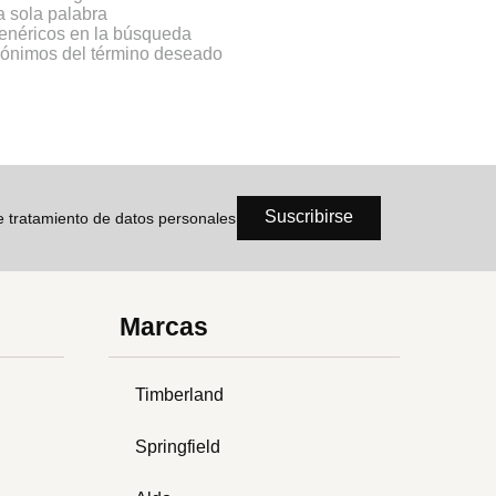
na sola palabra
genéricos en la búsqueda
inónimos del término deseado
Suscribirse
de tratamiento de datos personales
Marcas
Timberland
Springfield