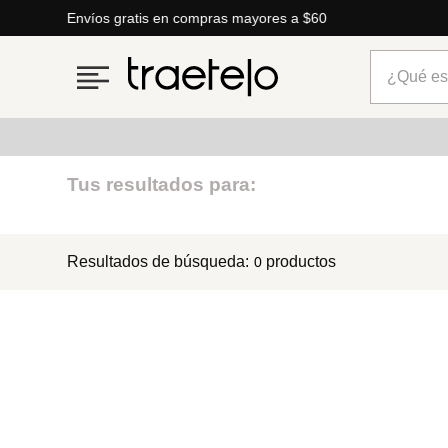
Envíos gratis en compras mayores a $60
¿Qué está
Términos más buscados
Tus resultados para:
1
.
timberland
Resultados de búsqueda:
productos
0
2
.
parfois
3
.
carteras
4
.
aldo
5
.
carteras parfois
6
.
springfield
7
.
cartera