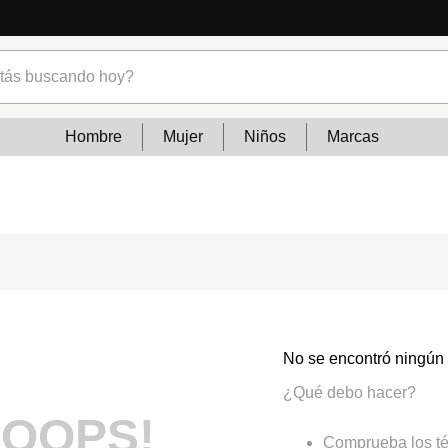
s buscando hoy?
Hombre
Mujer
Niños
Marcas
No se encontró ningún
¿Qué debo hacer?
OOPS!
Comprueba los té