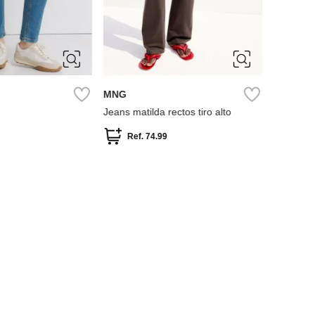
38
40
34
36
38
MNG
Jeans matilda rectos tiro alto
Ref.
74.99