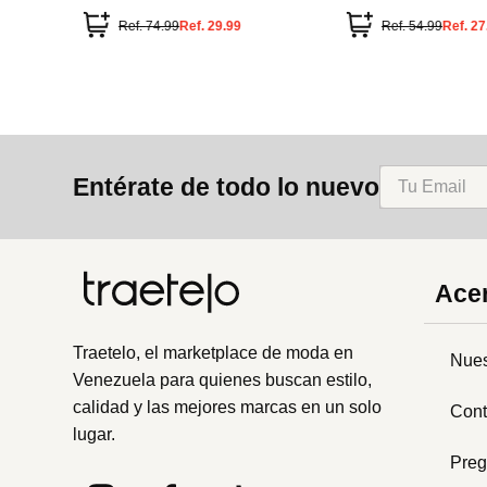
Ref.
74.99
Ref.
29.99
Ref.
54.99
Ref.
27
Entérate de todo lo nuevo
Acer
Traetelo, el marketplace de moda en
Nues
Venezuela para quienes buscan estilo,
calidad y las mejores marcas en un solo
Cont
lugar.
Preg