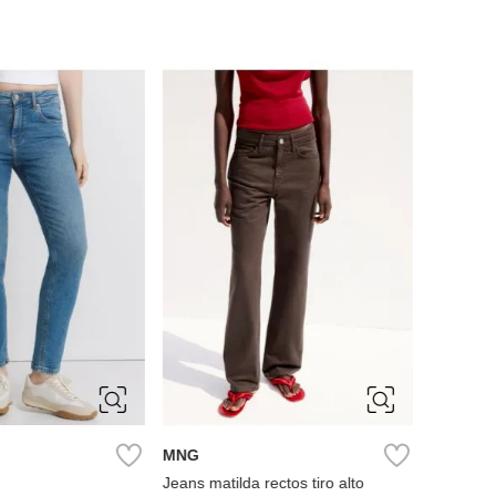
34
42
Springfi
Jeans bo
Ref.
38
40
34
36
38
MNG
Jeans matilda rectos tiro alto