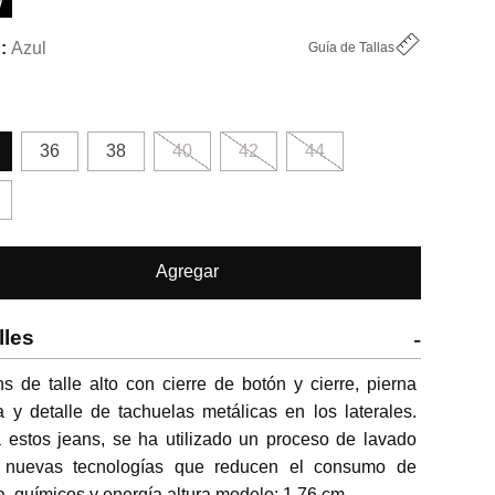
W
Azul
Guía de Tallas
36
38
40
42
44
Agregar
lles
-
s de talle alto con cierre de botón y cierre, pierna 
a y detalle de tachuelas metálicas en los laterales. 
 estos jeans, se ha utilizado un proceso de lavado 
 nuevas tecnologías que reducen el consumo de 
, químicos y energía.altura modelo: 1,76 cm.
