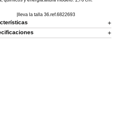
                      |lleva la talla 36.ref.6822693
cterísticas
+
cificaciones
+