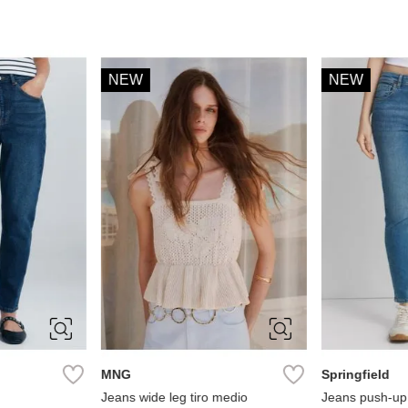
NEW
NEW
40
32
34
36
38
34
36
40
42
42
44
MNG
Springfield
Jeans wide leg tiro medio
Jeans push-up