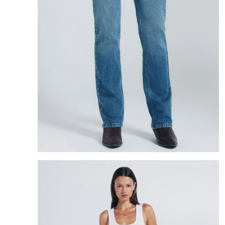
8
.
bolso
9
.
cartera
10
.
bimba lola