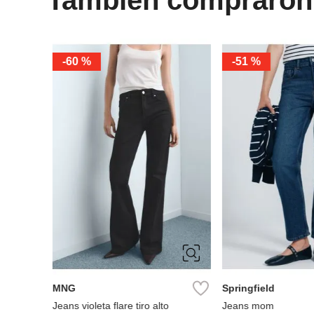
-
60 %
-
51 %
34
36
38
40
34
36
38
42
42
44
46
MNG
Springfield
Jeans violeta flare tiro alto
Jeans mom