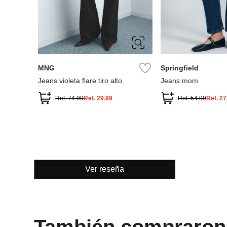
34
36
38
40
34
36
38
42
42
44
46
MNG
Springfield
Jeans violeta flare tiro alto
Jeans mom
Ref.
74.99
Ref.
29.99
Ref.
54.99
Ref.
27
Ver reseña
También compraron