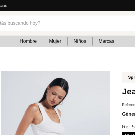
ás
s buscando hoy?
Hombre
Mujer
Niños
Marcas
Spr
Jea
Referen
Géne
Ref.
5