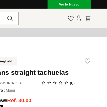
Ver lo Nuevo
ingfield
ns straight tachuelas
☆
☆
☆
☆
☆
(
0
)
cia
:
6822693-14
ro
Mujer
Ref.
30.00
9.99