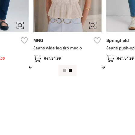
40
32
34
36
38
34
36
40
42
42
44
MNG
Springfield
Jeans wide leg tiro medio
Jeans push-up
.00
Ref.
84.99
Ref.
54.99