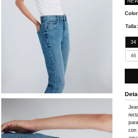
NE
Color
Talla
34
46
Deta
Jean
rect
para
con
agua