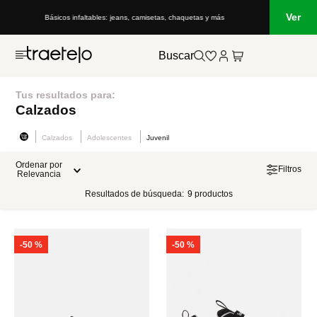
Ver
Básicos infaltables: jeans, camisetas, chaquetas y más
Buscar
Tus resultados para:
Calzados
Calzados
Adolescentes
Juvenil
Ordenar por
Filtros
Relevancia
Resultados de búsqueda:
9
productos
-
50 %
-
50 %