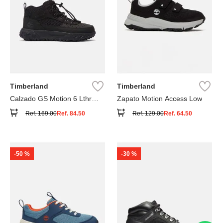
Timberland
Timberland
Calzado GS Motion 6 Lthr
Zapato Motion Access Low
Super
Ref.
169.00
Ref.
84.50
Ref.
129.00
Ref.
64.50
-
50 %
-
30 %