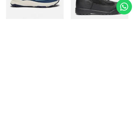
Timberland
Timberland
Zapato Motion Access
Bota Field Big Kids
Ref.
139.00
Ref.
69.50
Ref.
149.00
Ref.
104.30