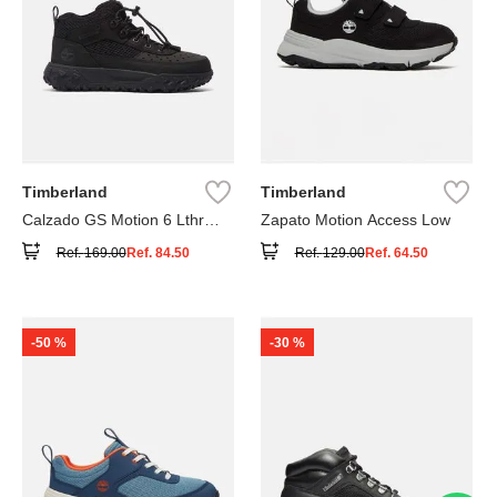
Timberland
Timberland
Calzado GS Motion 6 Lthr
Zapato Motion Access Low
Super
Ref.
169.00
Ref.
84.50
Ref.
129.00
Ref.
64.50
-
50 %
-
30 %