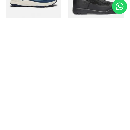
Timberland
Timberland
Zapato Motion Access
Bota Field Big Kids
Ref.
139.00
Ref.
69.50
Ref.
149.00
Ref.
104.30