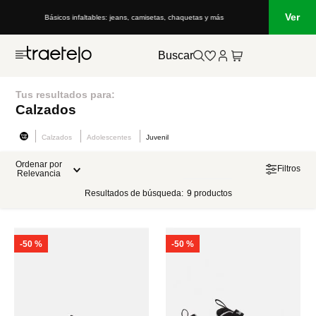
Ver
Básicos infaltables: jeans, camisetas, chaquetas y más
Buscar
Tus resultados para:
Calzados
Calzados
Adolescentes
Juvenil
Ordenar por
Filtros
Relevancia
Resultados de búsqueda:
9
productos
-
50 %
-
50 %