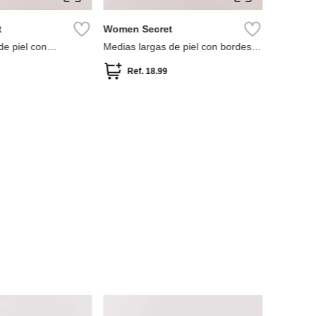
Women Secret
MNG
ras con volantes para
Medias largos de canalé
Medias m
colección 2 pares
Ref.
18.99
Ref.
-
60 %