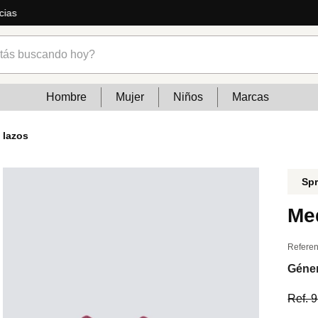
cias
s buscando hoy?
Hombre
Mujer
Niños
Marcas
 lazos
Spr
Med
Referen
Géne
Ref.
9