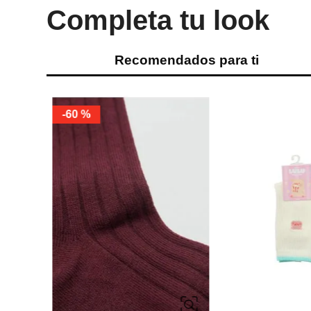
Completa tu look
Recomendados para ti
-
32 %
-
50 %
ÚNICA
36
39-41