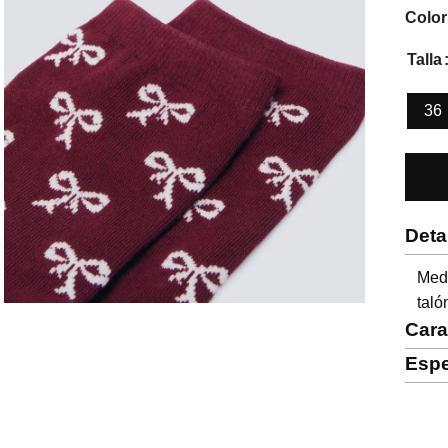
Color
Talla
36
Deta
Medi
taló
Cara
Espe