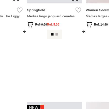
Springfield
Miniso
Medias largo lurex
medias tobille
mujer cooling 
0
Ref.
9.99
Ref.
5.00
Ref.
7.49
-
50 %