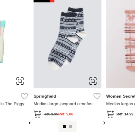
36
39
ÚNICA
Springfield
Miniso
Medias largo lurex
medias tobille
mujer cooling 
0
Ref.
9.99
Ref.
5.00
Ref.
7.49