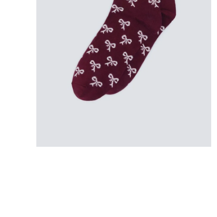
8
.
bolso
9
.
cartera
10
.
bimba lola