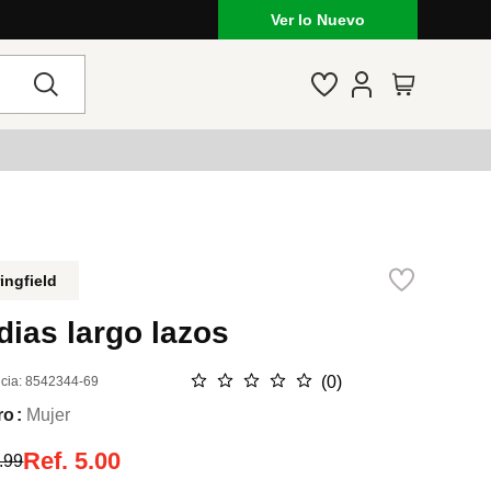
Outfits de temporada: jeans, vestidos
Ver lo Nuevo
ingfield
ias largo lazos
☆
☆
☆
☆
☆
(
0
)
cia
:
8542344-69
ro
Mujer
Ref.
5.00
.99