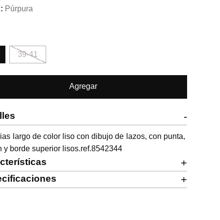
Púrpura
39-41
Agregar
lles
-
as largo de color liso con dibujo de lazos, con punta, 
n y borde superior lisos.ref.8542344
cterísticas
+
cificaciones
+