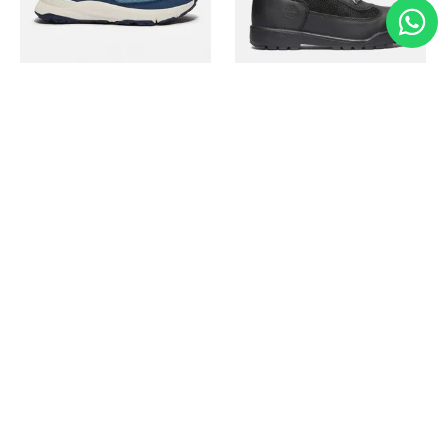
Timberland
Timberland
Zapato Motion Access
Bota Field Big Kids
Ref.
139.00
Ref.
69.50
Ref.
149.00
Ref.
104.30