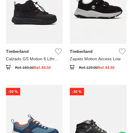
Timberland
Timberland
Calzado GS Motion 6 Lthr
Zapato Motion Access Low
Super
Ref.
169.00
Ref.
84.50
Ref.
129.00
Ref.
64.50
-
50 %
-
30 %