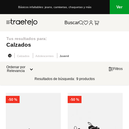
Ver
Básicos infaltables: jeans, camisetas, chaquetas y más
Buscar
Tus resultados para:
Calzados
Calzados
Adolescentes
Juvenil
Ordenar por
Filtros
Relevancia
Resultados de búsqueda:
9
productos
-
50 %
-
50 %