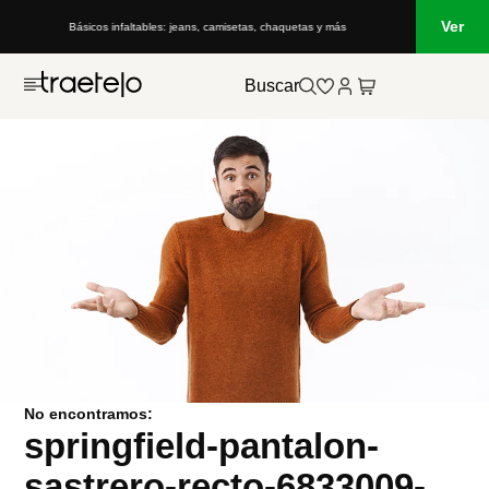
Ver
Básicos infaltables: jeans, camisetas, chaquetas y más
Buscar
No encontramos:
springfield-pantalon-
sastrero-recto-6833009-