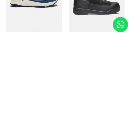
Timberland
Timberland
Zapato Motion Access
Bota Field Big Kids
Ref.
139.00
Ref.
69.50
Ref.
149.00
Ref.
104.30