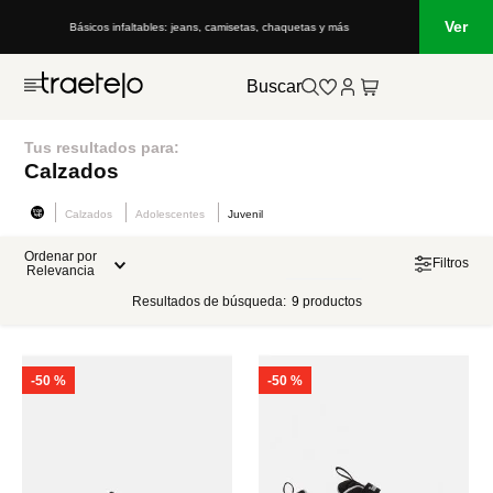
Ver
Básicos infaltables: jeans, camisetas, chaquetas y más
Buscar
Tus resultados para:
Calzados
Calzados
Adolescentes
Juvenil
Ordenar por
Filtros
Relevancia
Resultados de búsqueda:
9
productos
-
50 %
-
50 %