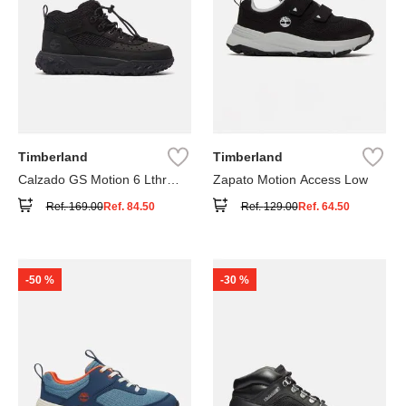
Timberland
Timberland
Calzado GS Motion 6 Lthr
Zapato Motion Access Low
Super
Ref.
169.00
Ref.
84.50
Ref.
129.00
Ref.
64.50
-
50 %
-
30 %