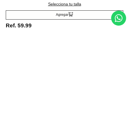
Selecciona tu talla
Agregar
Ref.
59.99
Medios de pago
© 2025 FUTURA ONLINE 24, C.A Todos los derechos reservados.
Tienda Virtual desarrollada por
Tecnología