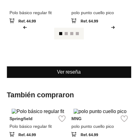
Ver reseña
También compraron
Springfield
MNG
Sp
Polo básico regular fit
polo punto cuello pico
Po
re
Ref.
44.99
Ref.
64.99