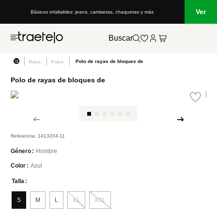
Ver
Básicos infaltables: jeans, camisetas, chaquetas y más
Buscar
Polo de rayas de bloques de
Ropa
Polos
Polo de rayas de bloques de
Referencia
:
1413204-11
Hombre
Género
Azul
Color
Talla
S
M
L
XL
XXL