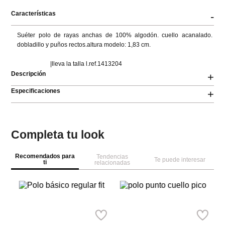
Características
-
Suéter polo de rayas anchas de 100% algodón. cuello acanalado. 
dobladillo y puños rectos.altura modelo: 1,83 cm.

                      |lleva la talla l.ref.1413204
Descripción
+
Especificaciones
+
Completa tu look
Recomendados para
Tendencias
Te puede interesar
ti
relacionadas
Springfield
MNG
Sp
Polo básico regular fit
polo punto cuello pico
Po
re
Ref.
44.99
Ref.
64.99