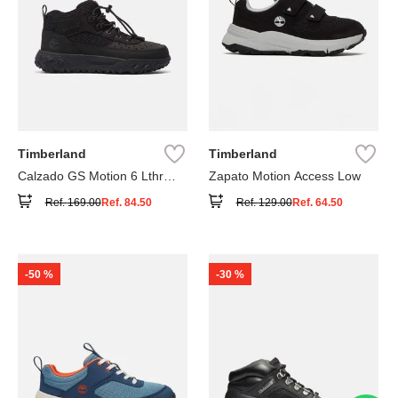
Timberland
Timberland
Calzado GS Motion 6 Lthr
Zapato Motion Access Low
Super
Ref.
169.00
Ref.
84.50
Ref.
129.00
Ref.
64.50
-
50 %
-
30 %