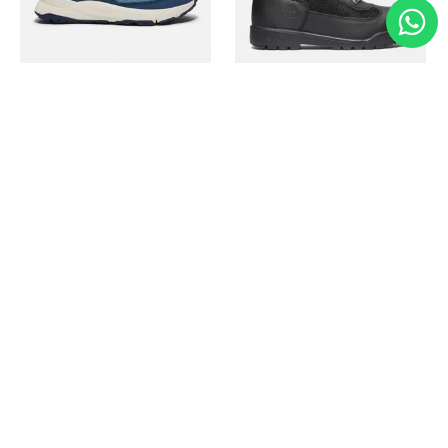
Timberland
Timberland
Zapato Motion Access
Bota Field Big Kids
Ref.
139.00
Ref.
69.50
Ref.
149.00
Ref.
104.30