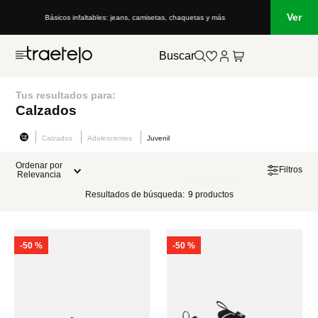
Ver
Básicos infaltables: jeans, camisetas, chaquetas y más
Buscar
Tus resultados para:
Calzados
Calzados
Adolescentes
Juvenil
Ordenar por
Filtros
Relevancia
Resultados de búsqueda:
9
productos
-
50 %
-
50 %