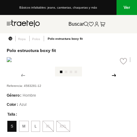
Ver
Básicos infaltables: jeans, camisetas, chaquetas y más
Buscar
Polo estructura boxy fit
Ropa
Polos
Polo estructura boxy fit
Referencia
:
4583281-12
Hombre
Género
Azul
Color
Talla
S
M
L
XL
XXL