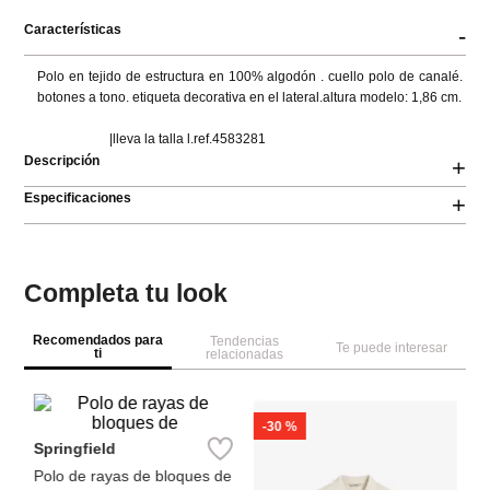
Características
-
Polo en tejido de estructura en 100% algodón . cuello polo de canalé. 
botones a tono. etiqueta decorativa en el lateral.altura modelo: 1,86 cm.

                      |lleva la talla l.ref.4583281
Descripción
+
Especificaciones
+
Completa tu look
Recomendados para
Tendencias
Te puede interesar
ti
relacionadas
-
30 %
Sp
Po
bl