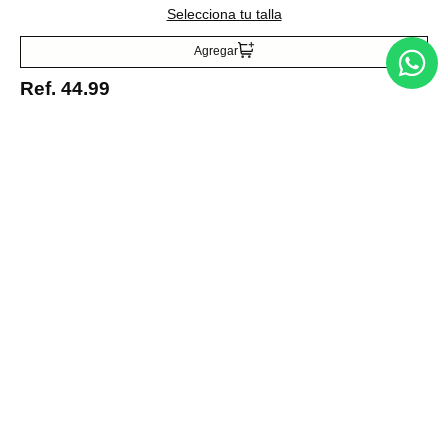
Ref.
75.99
Ref.
53.00
Selecciona tu talla
Agregar
Ref.
44.99
Entérate de todo lo nuevo
Acepto la política de tratamiento de datos personales
Suscribirse
Acerca de nosotros
Categorías
Marcas