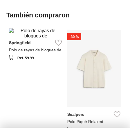
También compraron
-
30 %
Sp
Po
bl
Springfield
Polo de rayas de bloques de
Ref.
59.99
Scalpers
Polo Piqué Relaxed