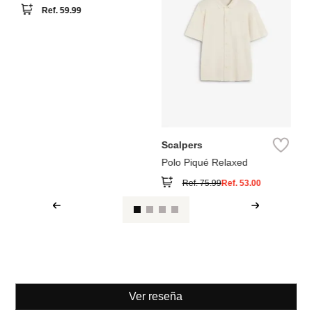
Springfield
Polo de rayas de bloques de
Ref.
59.99
Scalpers
Polo Piqué Relaxed
Ref.
75.99
Ref.
53.00
Ver reseña