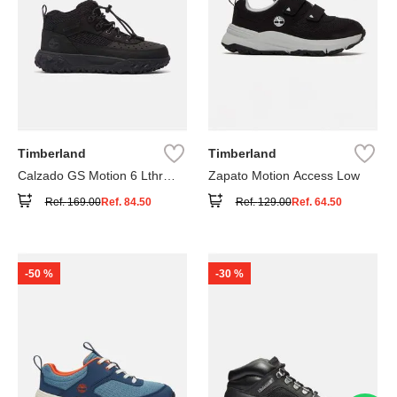
Timberland
Timberland
Calzado GS Motion 6 Lthr
Zapato Motion Access Low
Super
Ref.
169.00
Ref.
84.50
Ref.
129.00
Ref.
64.50
-
50 %
-
30 %