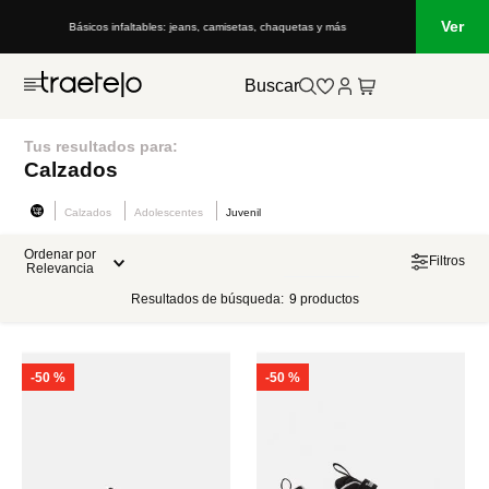
Ver
Básicos infaltables: jeans, camisetas, chaquetas y más
Buscar
Tus resultados para:
Calzados
Calzados
Adolescentes
Juvenil
Ordenar por
Filtros
Relevancia
Resultados de búsqueda:
9
productos
-
50 %
-
50 %