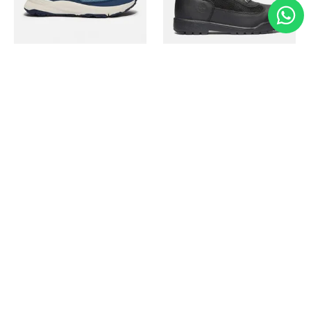
Timberland
Timberland
Zapato Motion Access
Bota Field Big Kids
Ref.
139.00
Ref.
69.50
Ref.
149.00
Ref.
104.30