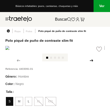
Ver
Básicos infaltables: jeans, camisetas, chaquetas y más
Buscar
Polo piqué de puño de contraste slim fit
Ropa
Polos
Polo piqué de puño de contraste slim fit
Referencia
:
4403091-01
Hombre
Género
Negro
Color
Talla
S
M
L
XL
XXL