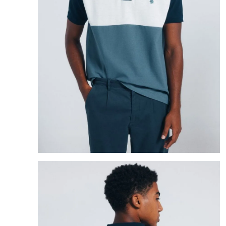
8
.
bolso
9
.
cartera
10
.
bimba lola