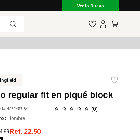
Ver lo Nuevo
ingfield
o regular fit en piqué block
☆
☆
☆
☆
☆
(
0
)
cia
:
4582457-84
ro
Hombre
Ref.
22.50
4.99