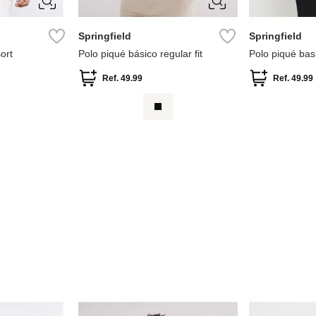
S
M
L
XL
S
M
Springfield
Springfield
ort
Polo piqué básico regular fit
Polo piqué basi
Ref.
49.99
Ref.
49.99