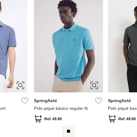
S
M
L
XL
S
M
Springfield
Springfield
ort
Polo piqué básico regular fit
Polo piqué basi
Ref.
49.99
Ref.
49.99