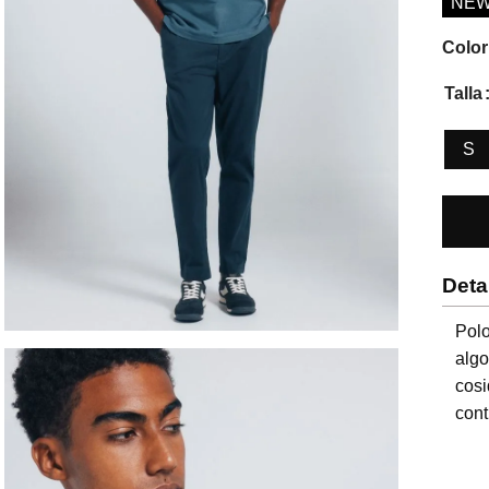
NE
Color
Talla
S
Deta
Pol
algo
cos
cont