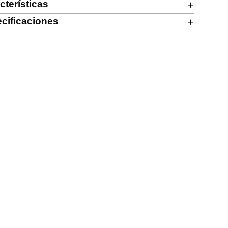
cterísticas
+
cificaciones
+