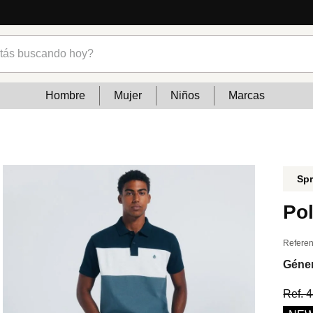
cias
s buscando hoy?
Hombre
Mujer
Niños
Marcas
Spr
Pol
Referen
Géne
Ref.
4