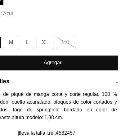
W
Azul
M
L
XL
XXL
Agregar
lles
-
o de piqué de manga corta y corte regular, 100 % 
dón. cuello acanalado. bloques de color cortados y 
idos. logo de springfield bordado en color de 
raste.altura modelo: 1,88 cm.

                      |lleva la talla l.ref.4582457