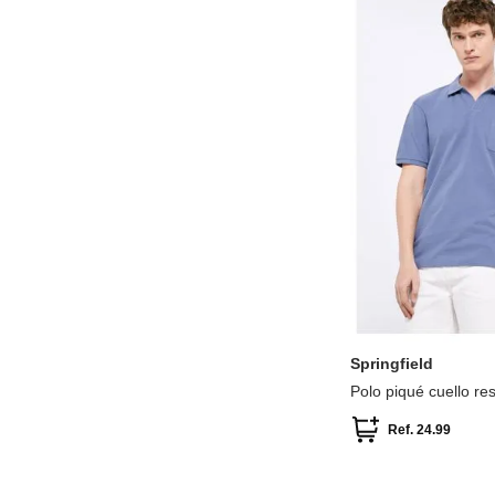
S
L
XXL
Springfield
Polo piqué cuello res
Ref.
24.99