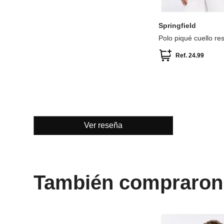
S
L
XXL
Springfield
Polo piqué cuello res
Ref.
24.99
Ver reseña
También compraron