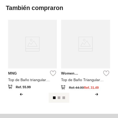
También compraron
NEW
W
Se
Pa
MNG
Women
Secret
Top de Baño triangular
Top de Baño Triangular
lunares combinado
Estampado tie dye
Ref.
55.99
Ref.
44.99
Ref.
31.49