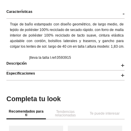
S
M
L
XL
XXL
Características
-
Traje de baño estampado con diseño geométrico, de largo medio, de 
tejido de poliéster 100% reciclado de secado rápido. con forro de malla 
interior de poliéster 100% reciclado de tacto suave, cintura elástica 
ajustable con cordón, bolsillos laterales y traseros, y gancho para 
colgar los lentes de sol. largo de 40 cm en talla l.altura modelo: 1,83 cm.

                      |lleva la talla l.ref.0593915
Descripción
+
Especificaciones
+
Completa tu look
Recomendados para
Tendencias
Te puede interesar
ti
relacionadas