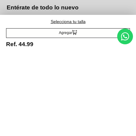
Entérate de todo lo nuevo
Selecciona tu talla
Agregar
Ref.
44.99
Acepto la política de tratamiento de datos personales
Suscribirse
Acerca de nosotros
Categorías
Marcas
Traetelo, el marketplace de moda en Venezuela para quienes buscan
estilo, calidad y las mejores marcas en un solo lugar.