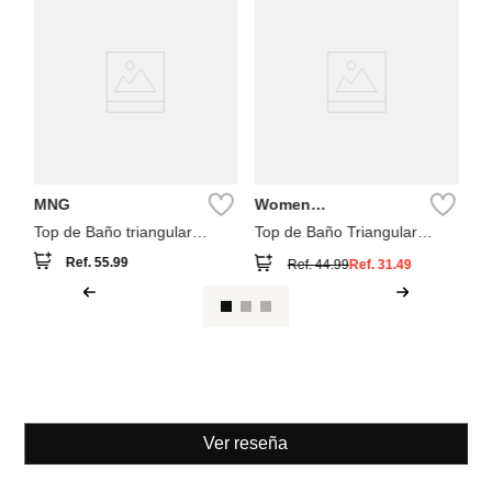
NEW
W
Se
Pa
MNG
Women
Secret
Top de Baño triangular
Top de Baño Triangular
lunares combinado
Estampado tie dye
Ref.
55.99
Ref.
44.99
Ref.
31.49
Ver reseña