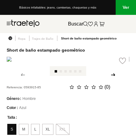
Ver
Básicos infaltables: jeans, camisetas, chaquetas y más
Lo que e
Buscar
Short de baño estampado geométrico
Ropa
Trajes de Baño
Short de baño estampado geométrico
NEW
☆
☆
☆
☆
☆
(
0
)
Referencia
:
0593915-85
Hombre
Género
Azul
Color
Talla